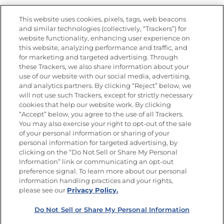
Vídeos
Empleos
This website uses cookies, pixels, tags, web beacons
Nutrición
and similar technologies (collectively, “Trackers”) for
website functionality, enhancing user experience on
this website, analyzing performance and traffic, and
for marketing and targeted advertising. Through
these Trackers, we also share information about your
Únete a La Cocina Goya
®
use of our website with our social media, advertising,
Recibe Nuevas Recetas, Ofertas Especiales y
and analytics partners. By clicking “Reject” below, we
Promociones
will not use such Trackers, except for strictly necessary
cookies that help our website work. By clicking
Email
(Obligatorio)
“Accept” below, you agree to the use of all Trackers.
You may also exercise your right to opt-out of the sale
of your personal information or sharing of your
personal information for targeted advertising, by
clicking on the “Do Not Sell or Share My Personal
Information” link or communicating an opt-out
preference signal. To learn more about our personal
SÍGUENOS EN LAS REDES SOCIALES
information handling practices and your rights,
please see our
Privacy Policy.
Do Not Sell or Share My Personal Information