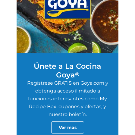
Únete a La Cocina
Goya
®
Regístrese GRATIS en Goya.com y
obtenga acceso ilimitado a
funciones interesantes como My
Recipe Box, cupones y ofertas, y
nuestro boletín.
Ver más