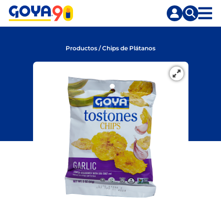
Saltar
Saltar
al
a
contenido
la
principal
búsqueda
Productos
/
Chips de Plátanos