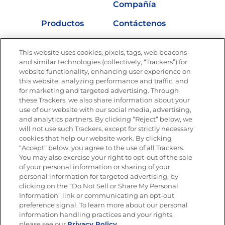
Compañía
Productos
Contáctenos
Vídeos
Empleos
This website uses cookies, pixels, tags, web beacons
Nutrición
and similar technologies (collectively, “Trackers”) for
website functionality, enhancing user experience on
this website, analyzing performance and traffic, and
for marketing and targeted advertising. Through
these Trackers, we also share information about your
Únete a La Cocina Goya
®
use of our website with our social media, advertising,
Recibe Nuevas Recetas, Ofertas Especiales y
and analytics partners. By clicking “Reject” below, we
Promociones
will not use such Trackers, except for strictly necessary
cookies that help our website work. By clicking
Email
(Obligatorio)
“Accept” below, you agree to the use of all Trackers.
You may also exercise your right to opt-out of the sale
of your personal information or sharing of your
personal information for targeted advertising, by
clicking on the “Do Not Sell or Share My Personal
Information” link or communicating an opt-out
preference signal. To learn more about our personal
SÍGUENOS EN LAS REDES SOCIALES
information handling practices and your rights,
please see our
Privacy Policy.