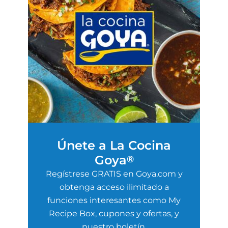
Únete a La Cocina
Goya
®
Regístrese GRATIS en Goya.com y
obtenga acceso ilimitado a
funciones interesantes como My
Recipe Box, cupones y ofertas, y
nuestro boletín.