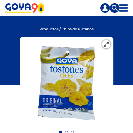
Saltar
Saltar
al
a
contenido
la
principal
búsqueda
Productos
/
Chips de Plátanos