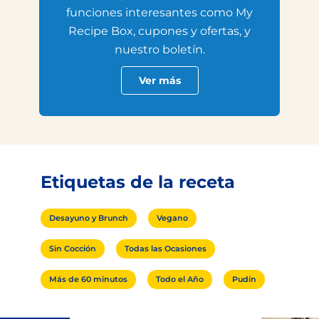
funciones interesantes como My
Recipe Box, cupones y ofertas, y
nuestro boletín.
Ver más
Etiquetas de la receta
Desayuno y Brunch
Vegano
Sin Cocción
Todas las Ocasiones
Más de 60 minutos
Todo el Año
Pudín