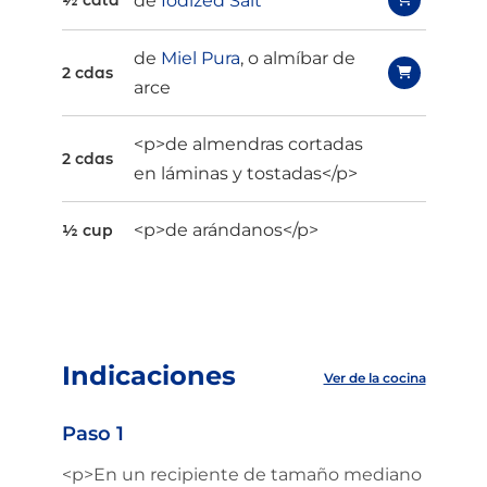
de
Iodized Salt
½ cdta
de
Miel Pura
, o almíbar de
2 cdas
arce
<p>de almendras cortadas
2 cdas
en láminas y tostadas</p>
<p>de arándanos</p>
½ cup
Indicaciones
Ver de la cocina
Paso 1
<p>En un recipiente de tamaño mediano