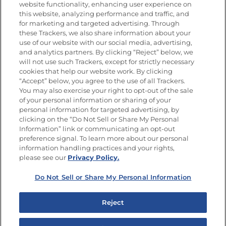
website functionality, enhancing user experience on
this website, analyzing performance and traffic, and
Únete a La Cocina Goya®
for marketing and targeted advertising. Through
Recibe Nuevas Recetas, Ofertas Especiales y
these Trackers, we also share information about your
Promociones
use of our website with our social media, advertising,
and analytics partners. By clicking “Reject” below, we
SÍGUENOS EN LAS REDES SOCIALES
will not use such Trackers, except for strictly necessary
cookies that help our website work. By clicking
“Accept” below, you agree to the use of all Trackers.
You may also exercise your right to opt-out of the sale
of your personal information or sharing of your
Mapa del sitio
Política de privacidad
personal information for targeted advertising, by
Limitar el uso de mis datos personales sensibles
clicking on the “Do Not Sell or Share My Personal
No vender ni compartir mis datos personales
Information” link or communicating an opt-out
Copyright © 2026 Goya Foods, Inc. Todos los derechos reservados.
preference signal. To learn more about our personal
information handling practices and your rights,
please see our
Privacy Policy.
Do Not Sell or Share My Personal Information
Reject