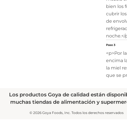
bien los 
cubrir lo
de envolv
refrigera
noche.</
Paso 3
<p>Por la
encima l
la miel r
que se pr
Los productos Goya de calidad están disponi
muchas tiendas de alimentación y supermer
© 2026 Goya Foods, Inc. Todos los derechos reservados