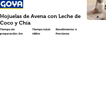
Hojuelas de Avena con Leche de
Coco y Chía
Tiempo de
Tiempo total:
Rendimiento: 4
preparación: 5m
485m
Porciones
<p>Prepara este fantástico desayuno con anticipación y 
que cocinar. Solo toma 5 minutos al combinar hojuelas 
con <a title="Coconut Water"
href="https://goya.com/es/products/coconut-water-carto
udi="https://goya.com/es/products/coconut-water-cart
Coco</a> GOYA®, <a title="Coconut Milk Goya"
href="https://goya.com/es/products/coconut-milk-goya" 
udi="https://goya.com/es/products/coconut-milk-goya"
Coco</a> GOYA®, <a title="Organic Chia"
href="https://goya.com/es/products/organic-chia" data-