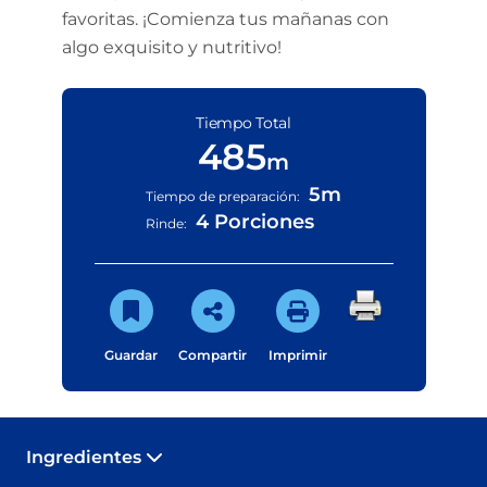
favoritas. ¡Comienza tus mañanas con
algo exquisito y nutritivo!
Tiempo Total
485
m
5m
Tiempo de preparación:
4 Porciones
Rinde:
Guardar
Compartir
Imprimir
Ingredientes