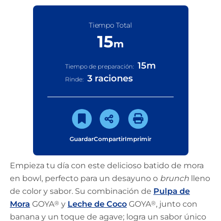
Tiempo Total
15
m
15
m
Tiempo de preparación:
3 raciones
Rinde:
Guardar
Compartir
Imprimir
Empieza tu día con este delicioso batido de mora
en bowl, perfecto para un desayuno o
brunch
lleno
de color y sabor. Su combinación de
Pulpa de
Mora
GOYA
®
y
Leche de Coco
GOYA
®
, junto con
banana y un toque de agave; logra un sabor único