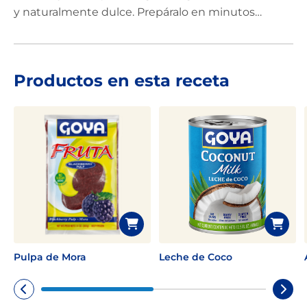
y naturalmente dulce. Prepáralo en minutos
licuando todos los ingredientes hasta obtener una
mezcla suave y cremosa. Sírvelo en tazones y
decora con granola, fruta fresca, frutos secos o
Productos en esta receta
avena. ¡Una opción práctica, nutritiva!
Pulpa de Mora
Leche de Coco