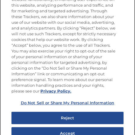
this website, analyzing performance and traffic, and
for marketing and targeted advertising. Through
these Trackers, we also share information about your
Únete a La Cocina Goya
®
use of our website with our social media, advertising,
Recibe Nuevas Recetas, Ofertas Especiales y
and analytics partners. By clicking “Reject” below, we
Promociones
will not use such Trackers, except for strictly necessary
cookies that help our website work. By clicking
Email
(Obligatorio)
“Accept” below, you agree to the use of all Trackers.
You may also exercise your right to opt-out of the sale
of your personal information or sharing of your
personal information for targeted advertising, by
clicking on the “Do Not Sell or Share My Personal
Information” link or communicating an opt-out
preference signal. To learn more about our personal
SÍGUENOS EN LAS REDES SOCIALES
information handling practices and your rights,
please see our
Privacy Policy.
Do Not Sell or Share My Personal Information
Mapa del sitio
Política de privacidad
Reject
Limitar el uso de mis datos personales sensibles
No vender ni compartir mis datos personales
Accept
Copyright © 2026 Goya Foods, Inc. Todos los derechos reservados.