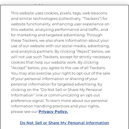
Nutrición
This website uses cookies, pixels, tags, web beacons
and similar technologies (collectively, “Trackers”) for
website functionality, enhancing user experience on
this website, analyzing performance and traffic, and
Únete a La Cocina Goya®
for marketing and targeted advertising. Through
Recibe Nuevas Recetas, Ofertas Especiales y
these Trackers, we also share information about your
Promociones
use of our website with our social media, advertising,
and analytics partners. By clicking “Reject” below, we
SÍGUENOS EN LAS REDES SOCIALES
will not use such Trackers, except for strictly necessary
cookies that help our website work. By clicking
“Accept” below, you agree to the use of all Trackers.
You may also exercise your right to opt-out of the sale
of your personal information or sharing of your
Mapa del sitio
Política de privacidad
personal information for targeted advertising, by
Limitar el uso de mis datos personales sensibles
clicking on the “Do Not Sell or Share My Personal
No vender ni compartir mis datos personales
Information” link or communicating an opt-out
Copyright © 2026 Goya Foods, Inc. Todos los derechos reservados.
preference signal. To learn more about our personal
information handling practices and your rights,
please see our
Privacy Policy.
Do Not Sell or Share My Personal Information