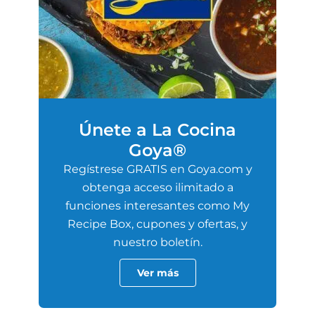
Únete a La Cocina
Goya®
Regístrese GRATIS en Goya.com y
obtenga acceso ilimitado a
funciones interesantes como My
Recipe Box, cupones y ofertas, y
nuestro boletín.
Ver más