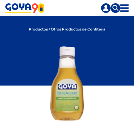
Saltar
Saltar
al
a
contenido
la
principal
búsqueda
Productos
/
Otros Productos de Confiteria