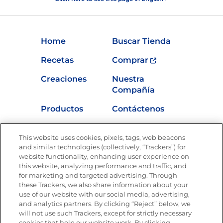
Home
Buscar Tienda
Recetas
Comprar
Creaciones
Nuestra
Compañía
Productos
Contáctenos
Vídeos
Empleos
This website uses cookies, pixels, tags, web beacons
Nutrición
and similar technologies (collectively, “Trackers”) for
website functionality, enhancing user experience on
this website, analyzing performance and traffic, and
for marketing and targeted advertising. Through
these Trackers, we also share information about your
Únete a La Cocina Goya
®
use of our website with our social media, advertising,
Recibe Nuevas Recetas, Ofertas Especiales y
and analytics partners. By clicking “Reject” below, we
Promociones
will not use such Trackers, except for strictly necessary
cookies that help our website work. By clicking