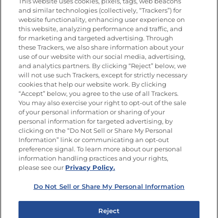
This website uses cookies, pixels, tags, web beacons
Nutrición
and similar technologies (collectively, “Trackers”) for
website functionality, enhancing user experience on
this website, analyzing performance and traffic, and
for marketing and targeted advertising. Through
these Trackers, we also share information about your
Únete a La Cocina Goya
®
use of our website with our social media, advertising,
Recibe Nuevas Recetas, Ofertas Especiales y
and analytics partners. By clicking “Reject” below, we
Promociones
will not use such Trackers, except for strictly necessary
cookies that help our website work. By clicking
Email
(Obligatorio)
“Accept” below, you agree to the use of all Trackers.
You may also exercise your right to opt-out of the sale
of your personal information or sharing of your
personal information for targeted advertising, by
clicking on the “Do Not Sell or Share My Personal
Information” link or communicating an opt-out
preference signal. To learn more about our personal
SÍGUENOS EN LAS REDES SOCIALES
information handling practices and your rights,
please see our
Privacy Policy.
Do Not Sell or Share My Personal Information
Mapa del sitio
Política de privacidad
Reject