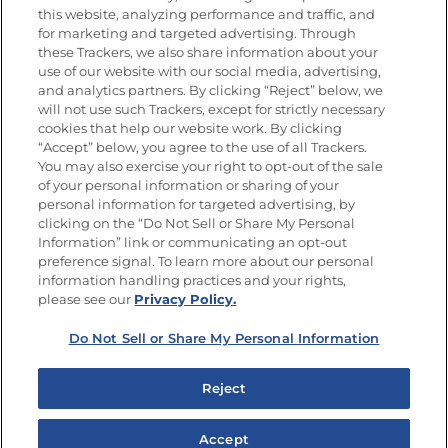
this website, analyzing performance and traffic, and
for marketing and targeted advertising. Through
these Trackers, we also share information about your
Únete a La Cocina Goya
®
use of our website with our social media, advertising,
Recibe Nuevas Recetas, Ofertas Especiales y
and analytics partners. By clicking “Reject” below, we
Promociones
will not use such Trackers, except for strictly necessary
cookies that help our website work. By clicking
Email
(Obligatorio)
“Accept” below, you agree to the use of all Trackers.
You may also exercise your right to opt-out of the sale
of your personal information or sharing of your
personal information for targeted advertising, by
clicking on the “Do Not Sell or Share My Personal
Information” link or communicating an opt-out
preference signal. To learn more about our personal
SÍGUENOS EN LAS REDES SOCIALES
information handling practices and your rights,
please see our
Privacy Policy.
Do Not Sell or Share My Personal Information
Mapa del sitio
Política de privacidad
Reject
Limitar el uso de mis datos personales sensibles
No vender ni compartir mis datos personales
Accept
Copyright © 2026 Goya Foods, Inc. Todos los derechos reservados.