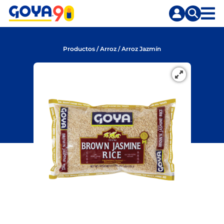
Saltar
Saltar
al
a
contenido
la
principal
búsqueda
Productos
/
Arroz
/
Arroz Jazmín