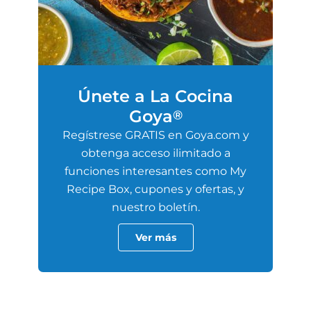
Únete a La Cocina
Goya
®
Regístrese GRATIS en Goya.com y
obtenga acceso ilimitado a
funciones interesantes como My
Recipe Box, cupones y ofertas, y
nuestro boletín.
Ver más