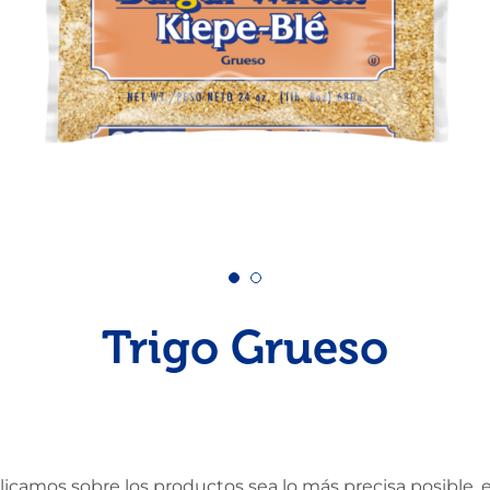
Pescado
Pudin
Camarón
Trigo Grueso
amos sobre los productos sea lo más precisa posible, en