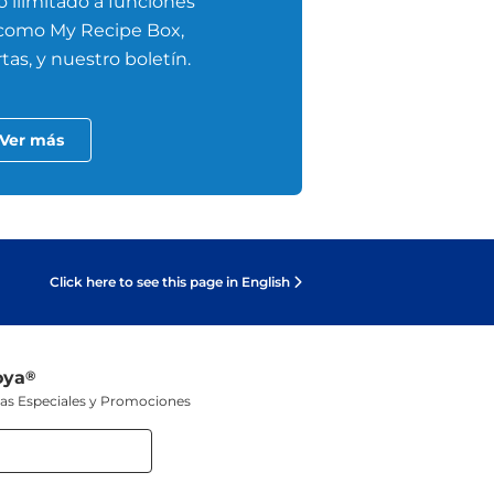
 ilimitado a funciones
 como My Recipe Box,
tas, y nuestro boletín.
Ver más
Click here to see this page in English
oya
®
tas Especiales y Promociones