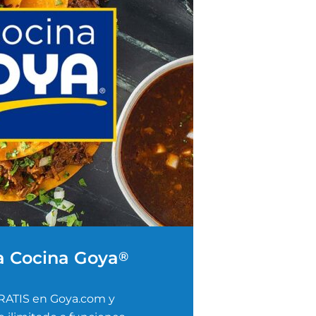
a Cocina Goya
®
RATIS en Goya.com y