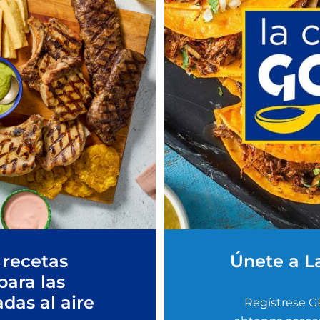
 recetas
Únete a L
para las
adas al aire
Regístrese G