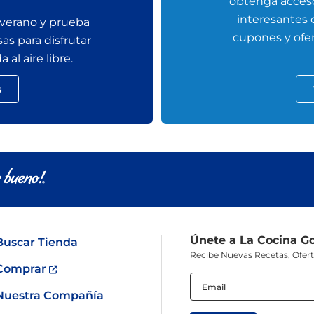
obtenga acceso
interesantes
 verano y prueba
cupones y ofer
sas para disfrutar
al aire libre.
s
Únete a La Cocina G
Buscar Tienda
Recibe Nuevas Recetas, Ofer
Comprar
Email
(Obligatorio)
Nuestra Compañía