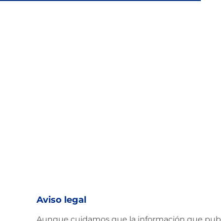
pinchos para el verano
Aviso legal
Aunque cuidamos que la información que public