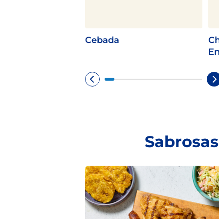
Cebada
Ch
En
Sabrosas