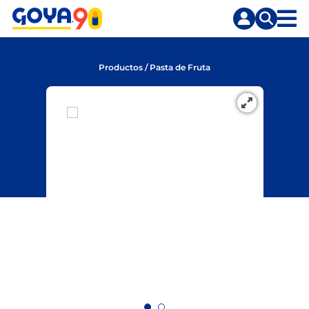
Saltar
Saltar
al
a
contenido
la
principal
búsqueda
Productos
/
Pasta de Fruta