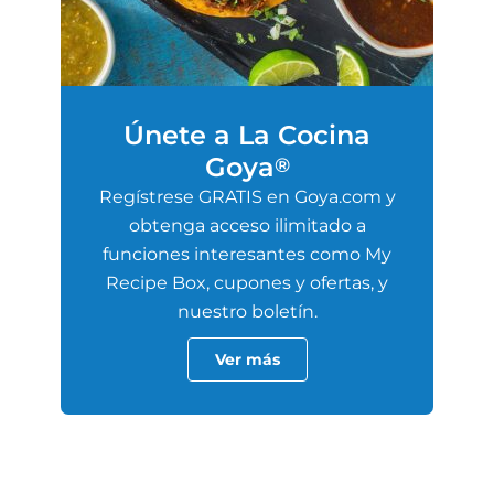
Únete a La Cocina
Goya
®
Regístrese GRATIS en Goya.com y
obtenga acceso ilimitado a
funciones interesantes como My
Recipe Box, cupones y ofertas, y
nuestro boletín.
Ver más