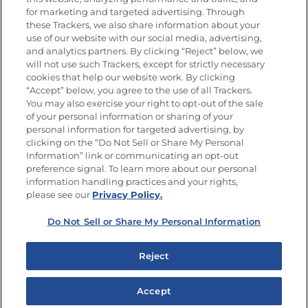
for marketing and targeted advertising. Through
these Trackers, we also share information about your
Únete a La Cocina Goya
®
use of our website with our social media, advertising,
Recibe Nuevas Recetas, Ofertas Especiales y
and analytics partners. By clicking “Reject” below, we
Promociones
will not use such Trackers, except for strictly necessary
cookies that help our website work. By clicking
Email
(Obligatorio)
“Accept” below, you agree to the use of all Trackers.
You may also exercise your right to opt-out of the sale
of your personal information or sharing of your
personal information for targeted advertising, by
clicking on the “Do Not Sell or Share My Personal
Information” link or communicating an opt-out
preference signal. To learn more about our personal
SÍGUENOS EN LAS REDES SOCIALES
information handling practices and your rights,
please see our
Privacy Policy.
Do Not Sell or Share My Personal Information
Mapa del sitio
Política de privacidad
Reject
Limitar el uso de mis datos personales sensibles
No vender ni compartir mis datos personales
Accept
Copyright © 2026 Goya Foods, Inc. Todos los derechos reservados.