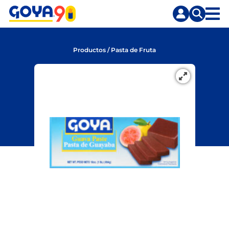
Saltar
Saltar
al
a
contenido
la
principal
búsqueda
Productos
/
Pasta de Fruta