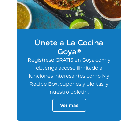
Únete a La Cocina
Goya
®
Regístrese GRATIS en Goya.com y
obtenga acceso ilimitado a
funciones interesantes como My
Recipe Box, cupones y ofertas, y
nuestro boletín.
Ver más