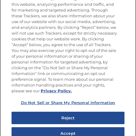
this website, analyzing performance and traffic, and
for marketing and targeted advertising. Through
these Trackers, we also share information about your
Únete a La Cocina Goya
®
use of our website with our social media, advertising,
Recibe Nuevas Recetas, Ofertas Especiales y
and analytics partners. By clicking “Reject” below, we
Promociones
will not use such Trackers, except for strictly necessary
cookies that help our website work. By clicking
Email
(Obligatorio)
“Accept” below, you agree to the use of all Trackers.
You may also exercise your right to opt-out of the sale
of your personal information or sharing of your
personal information for targeted advertising, by
clicking on the “Do Not Sell or Share My Personal
Information” link or communicating an opt-out
preference signal. To learn more about our personal
SÍGUENOS EN LAS REDES SOCIALES
information handling practices and your rights,
please see our
Privacy Policy.
Do Not Sell or Share My Personal Information
Mapa del sitio
Política de privacidad
Reject
Limitar el uso de mis datos personales sensibles
No vender ni compartir mis datos personales
Accept
Copyright © 2026 Goya Foods, Inc. Todos los derechos reservados.