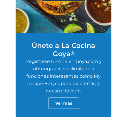
Únete a La Cocina
Goya
®
Regístrese GRATIS en Goya.com y
obtenga acceso ilimitado a
funciones interesantes como My
Recipe Box, cupones y ofertas, y
nuestro boletín.
Ver más