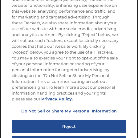
website functionality, enhancing user experience on
this website, analyzing performance and traffic, and
for marketing and targeted advertising. Through
these Trackers, we also share information about your
Únete a La Cocina Goya
®
use of our website with our social media, advertising,
Recibe Nuevas Recetas, Ofertas Especiales y
and analytics partners. By clicking “Reject” below, we
Promociones
will not use such Trackers, except for strictly necessary
cookies that help our website work. By clicking
Email
(Obligatorio)
“Accept” below, you agree to the use of all Trackers.
You may also exercise your right to opt-out of the sale
of your personal information or sharing of your
personal information for targeted advertising, by
clicking on the “Do Not Sell or Share My Personal
Information” link or communicating an opt-out
preference signal. To learn more about our personal
SÍGUENOS EN LAS REDES SOCIALES
information handling practices and your rights,
please see our
Privacy Policy.
Do Not Sell or Share My Personal Information
Mapa del sitio
Política de privacidad
Reject
Limitar el uso de mis datos personales sensibles
No vender ni compartir mis datos personales