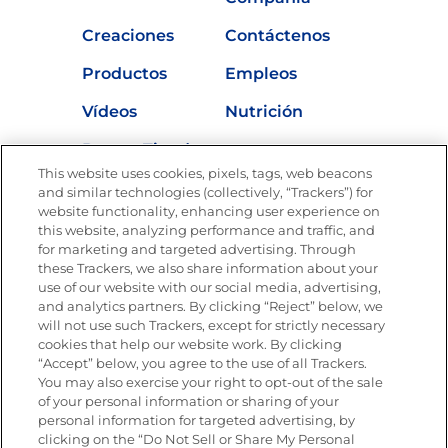
Creaciones
Contáctenos
Productos
Empleos
Vídeos
Nutrición
Buscar Tienda
This website uses cookies, pixels, tags, web beacons
and similar technologies (collectively, “Trackers”) for
website functionality, enhancing user experience on
this website, analyzing performance and traffic, and
Únete a La Cocina Goya®
for marketing and targeted advertising. Through
Recibe Nuevas Recetas, Ofertas Especiales y
these Trackers, we also share information about your
Promociones
use of our website with our social media, advertising,
and analytics partners. By clicking “Reject” below, we
SÍGUENOS EN LAS REDES SOCIALES
will not use such Trackers, except for strictly necessary
cookies that help our website work. By clicking
“Accept” below, you agree to the use of all Trackers.
You may also exercise your right to opt-out of the sale
of your personal information or sharing of your
Mapa del sitio
Política de privacidad
personal information for targeted advertising, by
Limitar el uso de mis datos personales sensibles
clicking on the “Do Not Sell or Share My Personal