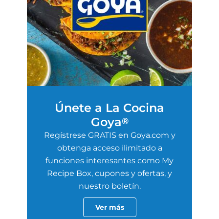
Únete a La Cocina
Goya
®
Regístrese GRATIS en Goya.com y
obtenga acceso ilimitado a
funciones interesantes como My
Recipe Box, cupones y ofertas, y
nuestro boletín.
Ver más