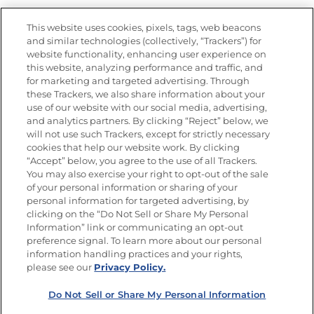
Vídeos
Empleos
This website uses cookies, pixels, tags, web beacons
Nutrición
and similar technologies (collectively, “Trackers”) for
website functionality, enhancing user experience on
this website, analyzing performance and traffic, and
for marketing and targeted advertising. Through
these Trackers, we also share information about your
Únete a La Cocina Goya
®
use of our website with our social media, advertising,
Recibe Nuevas Recetas, Ofertas Especiales y
and analytics partners. By clicking “Reject” below, we
Promociones
will not use such Trackers, except for strictly necessary
cookies that help our website work. By clicking
Email
(Obligatorio)
“Accept” below, you agree to the use of all Trackers.
You may also exercise your right to opt-out of the sale
of your personal information or sharing of your
personal information for targeted advertising, by
clicking on the “Do Not Sell or Share My Personal
Information” link or communicating an opt-out
preference signal. To learn more about our personal
SÍGUENOS EN LAS REDES SOCIALES
information handling practices and your rights,
please see our
Privacy Policy.
Do Not Sell or Share My Personal Information