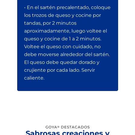
• En el sartén precalentado, coloque
los trozos de queso y cocine por
tandas, por 2 minutos
aproximadamente, luego voltee el
queso y cocine de 1 a 2 minutos.
Voltee el queso con cuidado, no
debe moverse alrededor del sartén.
El queso debe quedar dorado y
crujiente por cada lado. Servir
caliente.
GOYA
DESTACADOS
®
Sabrosas creaciones y