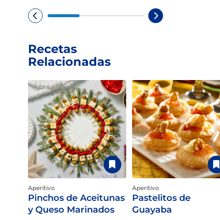
Limited time!
Recetas
Sign up and save on select
Relacionadas
GOYA favorites!
Sign Up
No Thanks
New members only.
Aperitivo
Aperitivo
Pinchos de Aceitunas
Pastelitos de
y Queso Marinados
Guayaba