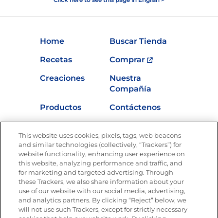
Home
Buscar Tienda
Recetas
Comprar
Creaciones
Nuestra
Compañía
Productos
Contáctenos
Vídeos
Empleos
This website uses cookies, pixels, tags, web beacons
Nutrición
and similar technologies (collectively, “Trackers”) for
website functionality, enhancing user experience on
this website, analyzing performance and traffic, and
for marketing and targeted advertising. Through
these Trackers, we also share information about your
Únete a La Cocina Goya
®
use of our website with our social media, advertising,
Recibe Nuevas Recetas, Ofertas Especiales y
and analytics partners. By clicking “Reject” below, we
Promociones
will not use such Trackers, except for strictly necessary