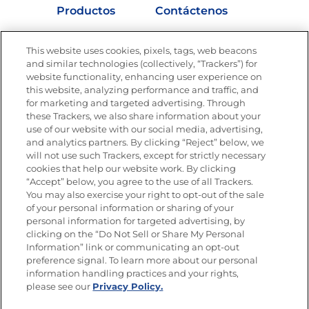
Productos
Contáctenos
Vídeos
Empleos
This website uses cookies, pixels, tags, web beacons
Nutrición
and similar technologies (collectively, “Trackers”) for
website functionality, enhancing user experience on
this website, analyzing performance and traffic, and
for marketing and targeted advertising. Through
these Trackers, we also share information about your
Únete a La Cocina Goya
®
use of our website with our social media, advertising,
Recibe Nuevas Recetas, Ofertas Especiales y
and analytics partners. By clicking “Reject” below, we
Promociones
will not use such Trackers, except for strictly necessary
cookies that help our website work. By clicking
Email
(Obligatorio)
“Accept” below, you agree to the use of all Trackers.
You may also exercise your right to opt-out of the sale
of your personal information or sharing of your
personal information for targeted advertising, by
clicking on the “Do Not Sell or Share My Personal
Information” link or communicating an opt-out
preference signal. To learn more about our personal
SÍGUENOS EN LAS REDES SOCIALES
information handling practices and your rights,
please see our
Privacy Policy.