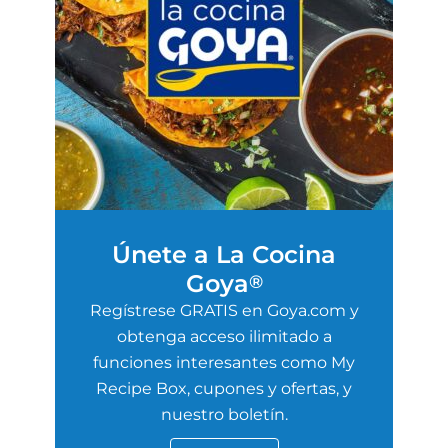
Únete a La Cocina
Goya
®
Regístrese GRATIS en Goya.com y
obtenga acceso ilimitado a
funciones interesantes como My
Recipe Box, cupones y ofertas, y
nuestro boletín.