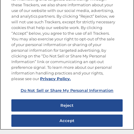
Recibe Nuevas Recetas, Ofertas Especiales y
these Trackers, we also share information about your
Promociones
use of our website with our social media, advertising,
and analytics partners. By clicking “Reject” below, we
SÍGUENOS EN LAS REDES SOCIALES
will not use such Trackers, except for strictly necessary
cookies that help our website work. By clicking
“Accept” below, you agree to the use of all Trackers.
You may also exercise your right to opt-out of the sale
of your personal information or sharing of your
Mapa del sitio
Política de privacidad
personal information for targeted advertising, by
Limitar el uso de mis datos personales sensibles
clicking on the “Do Not Sell or Share My Personal
No vender ni compartir mis datos personales
Information” link or communicating an opt-out
Copyright © 2026 Goya Foods, Inc. Todos los derechos reservados.
preference signal. To learn more about our personal
information handling practices and your rights,
please see our
Privacy Policy.
Do Not Sell or Share My Personal Information
Reject
Accept
Ensaladas de frijoles para disfrutar toda la semana