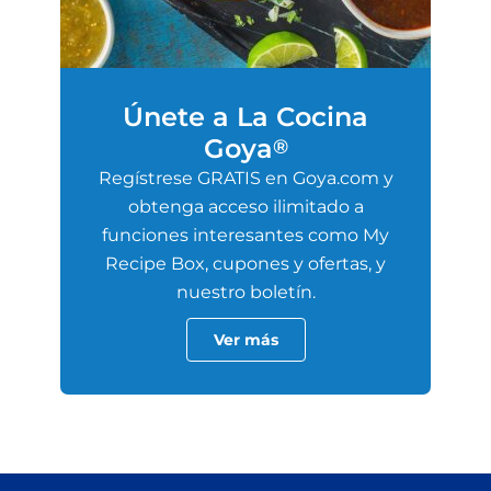
Únete a La Cocina
Goya
®
Regístrese GRATIS en Goya.com y
obtenga acceso ilimitado a
funciones interesantes como My
Recipe Box, cupones y ofertas, y
nuestro boletín.
Ver más