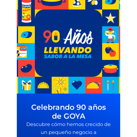
Celebrando 90 años
de GOYA
Descubre cómo hemos crecido de
un pequeño negocio a