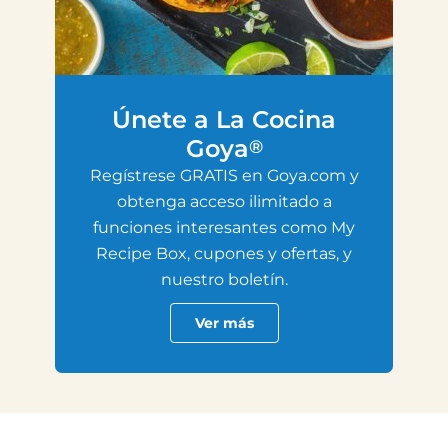
Únete a La Cocina
Goya
®
Regístrese GRATIS en Goya.com y
obtenga acceso ilimitado a
funciones interesantes como My
Recipe Box, cupones y ofertas, y
nuestro boletín.
Ver más