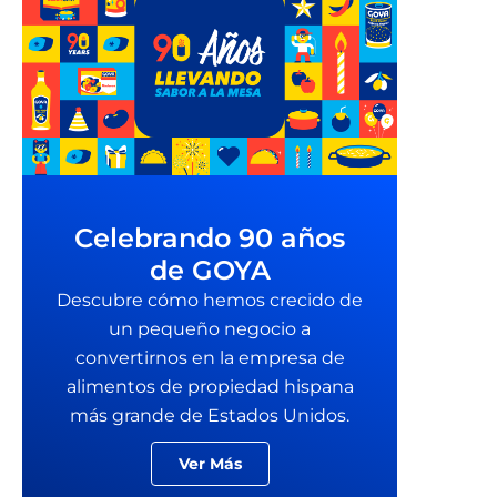
Celebrando 90 años
de GOYA
Descubre cómo hemos crecido de
un pequeño negocio a
convertirnos en la empresa de
alimentos de propiedad hispana
más grande de Estados Unidos.
Ver Más