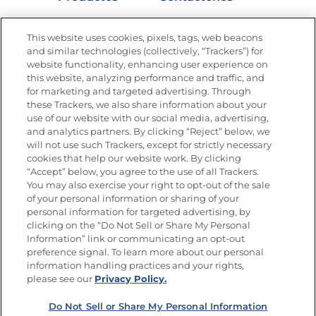
Vídeos
Empleos
This website uses cookies, pixels, tags, web beacons
Nutrición
and similar technologies (collectively, “Trackers”) for
website functionality, enhancing user experience on
this website, analyzing performance and traffic, and
for marketing and targeted advertising. Through
these Trackers, we also share information about your
Únete a La Cocina Goya
®
use of our website with our social media, advertising,
Recibe Nuevas Recetas, Ofertas Especiales y
and analytics partners. By clicking “Reject” below, we
Promociones
will not use such Trackers, except for strictly necessary
cookies that help our website work. By clicking
Email
(Obligatorio)
“Accept” below, you agree to the use of all Trackers.
You may also exercise your right to opt-out of the sale
of your personal information or sharing of your
personal information for targeted advertising, by
clicking on the “Do Not Sell or Share My Personal
Information” link or communicating an opt-out
preference signal. To learn more about our personal
SÍGUENOS EN LAS REDES SOCIALES
information handling practices and your rights,
please see our
Privacy Policy.
Do Not Sell or Share My Personal Information