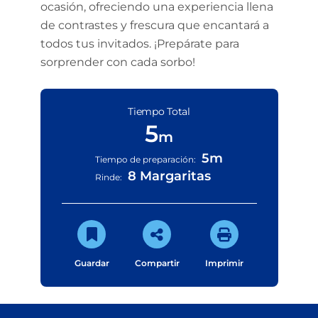
ocasión, ofreciendo una experiencia llena
de contrastes y frescura que encantará a
todos tus invitados. ¡Prepárate para
sorprender con cada sorbo!
Tiempo Total
5
m
5m
Tiempo de preparación:
8 Margaritas
Rinde:
Guardar
Compartir
Imprimir