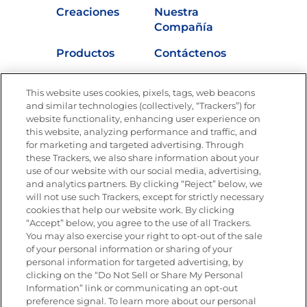
Creaciones
Nuestra
Compañía
Productos
Contáctenos
Vídeos
Empleos
This website uses cookies, pixels, tags, web beacons
Nutrición
and similar technologies (collectively, “Trackers”) for
website functionality, enhancing user experience on
this website, analyzing performance and traffic, and
for marketing and targeted advertising. Through
these Trackers, we also share information about your
Únete a La Cocina Goya
®
use of our website with our social media, advertising,
Recibe Nuevas Recetas, Ofertas Especiales y
and analytics partners. By clicking “Reject” below, we
Promociones
will not use such Trackers, except for strictly necessary
cookies that help our website work. By clicking
Email
(Obligatorio)
“Accept” below, you agree to the use of all Trackers.
You may also exercise your right to opt-out of the sale
of your personal information or sharing of your
personal information for targeted advertising, by
clicking on the “Do Not Sell or Share My Personal
Information” link or communicating an opt-out
preference signal. To learn more about our personal