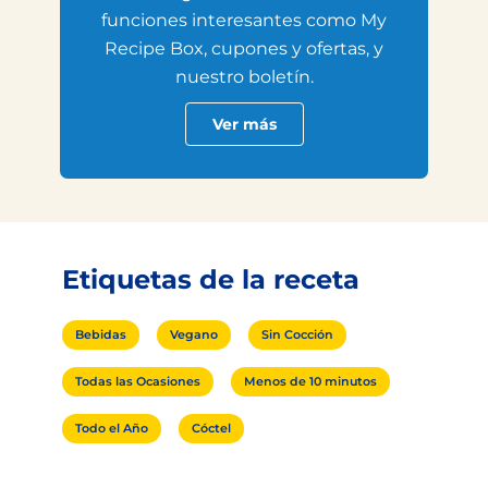
funciones interesantes como My
Recipe Box, cupones y ofertas, y
nuestro boletín.
Ver más
Etiquetas de la receta
Bebidas
Vegano
Sin Cocción
Todas las Ocasiones
Menos de 10 minutos
Todo el Año
Cóctel