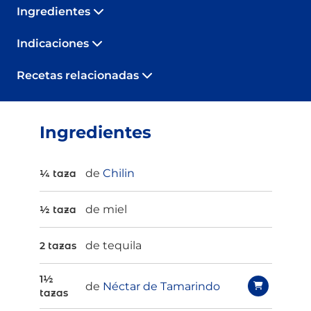
Ingredientes
Indicaciones
Recetas relacionadas
Ingredientes
de
Chilin
¼ taza
de miel
½ taza
de tequila
2 tazas
1½
de
Néctar de Tamarindo
tazas