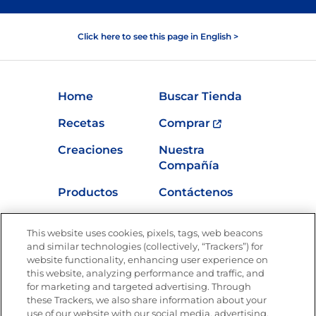
Click here to see this page in English >
Home
Buscar Tienda
Recetas
Comprar
Creaciones
Nuestra
Compañía
Productos
Contáctenos
Vídeos
Empleos
This website uses cookies, pixels, tags, web beacons
Nutrición
and similar technologies (collectively, “Trackers”) for
website functionality, enhancing user experience on
this website, analyzing performance and traffic, and
for marketing and targeted advertising. Through
these Trackers, we also share information about your
Únete a La Cocina Goya
®
use of our website with our social media, advertising,