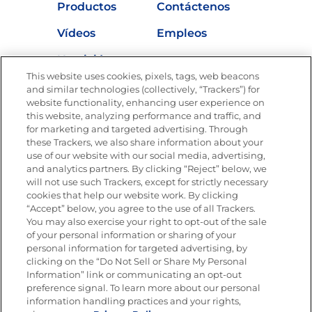
Productos
Contáctenos
Vídeos
Empleos
Nutrición
This website uses cookies, pixels, tags, web beacons
and similar technologies (collectively, “Trackers”) for
website functionality, enhancing user experience on
this website, analyzing performance and traffic, and
Únete a La Cocina Goya®
for marketing and targeted advertising. Through
Recibe Nuevas Recetas, Ofertas Especiales y
these Trackers, we also share information about your
Promociones
use of our website with our social media, advertising,
and analytics partners. By clicking “Reject” below, we
SÍGUENOS EN LAS REDES SOCIALES
will not use such Trackers, except for strictly necessary
cookies that help our website work. By clicking
“Accept” below, you agree to the use of all Trackers.
You may also exercise your right to opt-out of the sale
of your personal information or sharing of your
Mapa del sitio
Política de privacidad
personal information for targeted advertising, by
Limitar el uso de mis datos personales sensibles
clicking on the “Do Not Sell or Share My Personal
No vender ni compartir mis datos personales
Information” link or communicating an opt-out
Copyright © 2026 Goya Foods, Inc. Todos los derechos reservados.
preference signal. To learn more about our personal
information handling practices and your rights,