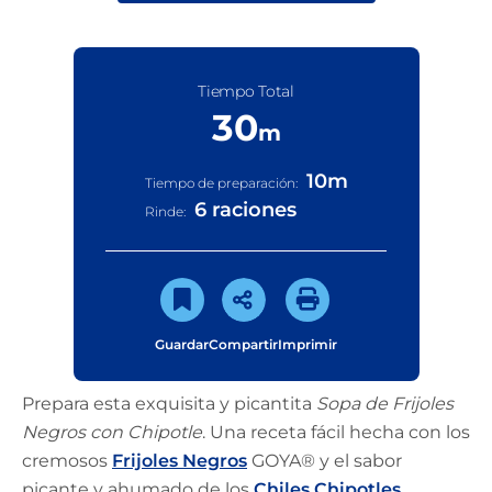
Tiempo Total
30
m
10
m
Tiempo de preparación:
6 raciones
Rinde:
Guardar
Compartir
Imprimir
Prepara esta exquisita y picantita
Sopa de Frijoles
Negros con Chipotle
. Una receta fácil hecha con los
cremosos
Frijoles Negros
GOYA® y el sabor
picante y ahumado de los
Chiles Chipotles