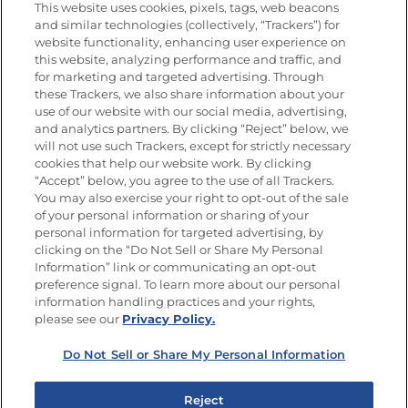
This website uses cookies, pixels, tags, web beacons
Nutrición
and similar technologies (collectively, “Trackers”) for
website functionality, enhancing user experience on
this website, analyzing performance and traffic, and
for marketing and targeted advertising. Through
these Trackers, we also share information about your
Únete a La Cocina Goya
®
use of our website with our social media, advertising,
Recibe Nuevas Recetas, Ofertas Especiales y
and analytics partners. By clicking “Reject” below, we
Promociones
will not use such Trackers, except for strictly necessary
cookies that help our website work. By clicking
Email
(Obligatorio)
“Accept” below, you agree to the use of all Trackers.
You may also exercise your right to opt-out of the sale
of your personal information or sharing of your
personal information for targeted advertising, by
clicking on the “Do Not Sell or Share My Personal
Information” link or communicating an opt-out
preference signal. To learn more about our personal
SÍGUENOS EN LAS REDES SOCIALES
information handling practices and your rights,
please see our
Privacy Policy.
Do Not Sell or Share My Personal Information
Mapa del sitio
Política de privacidad
Reject