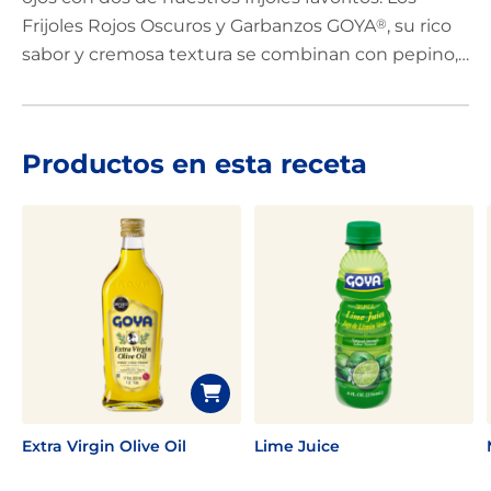
Frijoles Rojos Oscuros y Garbanzos GOYA
®
, su rico
sabor y cremosa textura se combinan con pepino,
pimientos, cebolla, ajo y cilantro. Para el aderezo,
añade un toque de jugo de limón, Aceite de Oliva
Extra Virgen GOYA
®
y sazona con Adobo con
Productos en esta receta
Pimienta GOYA
®
. Antes de servir, deja marinar por
30 minutos a temperatura ambiente y adorna con
un poco más de cilantro. ¡Una ensalada para
repetir!
Extra Virgin Olive Oil
Lime Juice