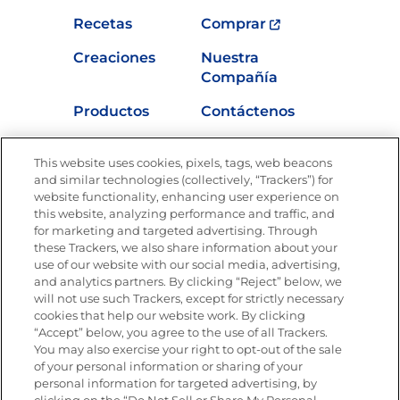
Recetas
Comprar
Creaciones
Nuestra
Compañía
Productos
Contáctenos
Vídeos
Empleos
This website uses cookies, pixels, tags, web beacons
Nutrición
and similar technologies (collectively, “Trackers”) for
website functionality, enhancing user experience on
this website, analyzing performance and traffic, and
for marketing and targeted advertising. Through
these Trackers, we also share information about your
Únete a La Cocina Goya
®
use of our website with our social media, advertising,
Recibe Nuevas Recetas, Ofertas Especiales y
and analytics partners. By clicking “Reject” below, we
Promociones
will not use such Trackers, except for strictly necessary
cookies that help our website work. By clicking
Email
(Obligatorio)
“Accept” below, you agree to the use of all Trackers.
You may also exercise your right to opt-out of the sale
of your personal information or sharing of your
personal information for targeted advertising, by