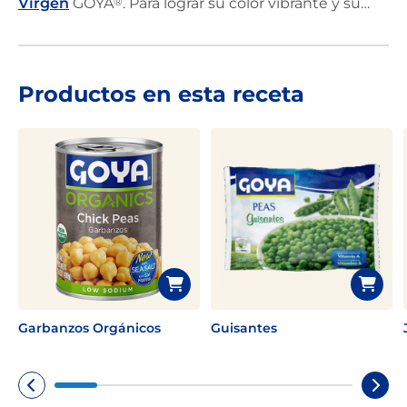
Virgen
GOYA
®
. Para lograr su color vibrante y su
sabor único, mezcla arvejas, espinaca, perejil y
albahaca, y termina sazonando con especias y un
toque de jugo de limón.
Productos en esta receta
Garbanzos Orgánicos
Guisantes