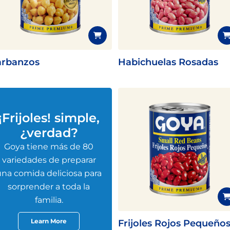
Pescado
Pudin
Camarón
rbanzos
Habichuelas Rosadas
¡Frijoles! simple,
¿verdad?
Goya tiene más de 80
variedades de preparar
una comida deliciosa para
sorprender a toda la
familia.
Learn More
Frijoles Rojos Pequeño