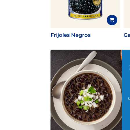
pinchos para el verano
Frijoles Negros
Ga