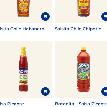
Congelados
Tarta
Pescado
Pudin
Camarón
lsita Chile Habanero
Salsita Chile Chipotle
lsa Picante
Botanita – Salsa Picant