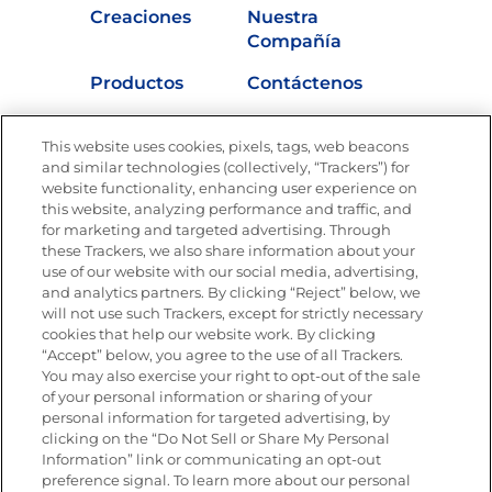
Creaciones
Nuestra
Compañía
Productos
Contáctenos
Vídeos
Empleos
This website uses cookies, pixels, tags, web beacons
Nutrición
and similar technologies (collectively, “Trackers”) for
website functionality, enhancing user experience on
this website, analyzing performance and traffic, and
for marketing and targeted advertising. Through
these Trackers, we also share information about your
Únete a La Cocina Goya
®
use of our website with our social media, advertising,
Recibe Nuevas Recetas, Ofertas Especiales y
and analytics partners. By clicking “Reject” below, we
Promociones
will not use such Trackers, except for strictly necessary
cookies that help our website work. By clicking
Email
(Obligatorio)
“Accept” below, you agree to the use of all Trackers.
You may also exercise your right to opt-out of the sale
of your personal information or sharing of your
personal information for targeted advertising, by
clicking on the “Do Not Sell or Share My Personal
Information” link or communicating an opt-out
preference signal. To learn more about our personal