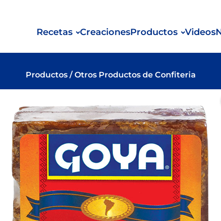
Recetas
Creaciones
Productos
Videos
N
Productos
/
Otros Productos de Confiteria
Tipo de Receta
Ingrediente
C
principal
r
Ensalada
idas
Discos para
Lácte
es
Frijol
C
Sopa
Empanadas
Refri
es y Mariscos
Arroz y frijol
Chili
Legumbres, Frijoles y
Produ
dimentos
Arroz
C
Otros Granos
Estofado
Salsa
elados Listos
Pollo
S
Galletas
Empanada
a Comer
Snac
Carne de cerdo
Harinas
Dip
pensa
Carne de res
Ingredientes
Cazuela
Congelados
Pavo
Tarta