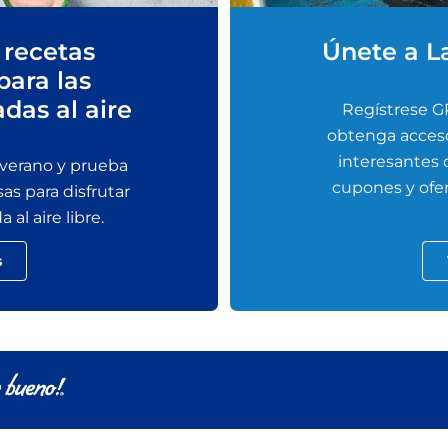
 recetas
Únete a L
para las
adas al aire
Regístrese G
obtenga acceso
interesantes
 verano y prueba
cupones y ofer
sas para disfrutar
al aire libre.
s