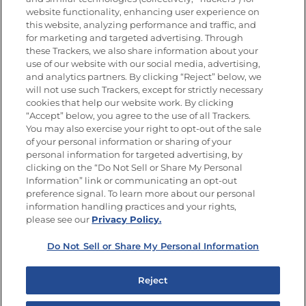
website functionality, enhancing user experience on
this website, analyzing performance and traffic, and
for marketing and targeted advertising. Through
these Trackers, we also share information about your
Únete a La Cocina Goya
®
use of our website with our social media, advertising,
Recibe Nuevas Recetas, Ofertas Especiales y
and analytics partners. By clicking “Reject” below, we
Promociones
will not use such Trackers, except for strictly necessary
cookies that help our website work. By clicking
Email
(Obligatorio)
“Accept” below, you agree to the use of all Trackers.
You may also exercise your right to opt-out of the sale
of your personal information or sharing of your
personal information for targeted advertising, by
clicking on the “Do Not Sell or Share My Personal
Information” link or communicating an opt-out
preference signal. To learn more about our personal
SÍGUENOS EN LAS REDES SOCIALES
information handling practices and your rights,
please see our
Privacy Policy.
Do Not Sell or Share My Personal Information
Mapa del sitio
Política de privacidad
Reject
Limitar el uso de mis datos personales sensibles
No vender ni compartir mis datos personales