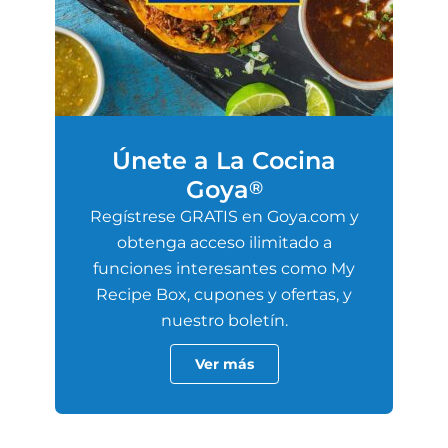
Únete a La Cocina
Goya
®
Regístrese GRATIS en Goya.com y
obtenga acceso ilimitado a
funciones interesantes como My
Recipe Box, cupones y ofertas, y
nuestro boletín.
Ver más