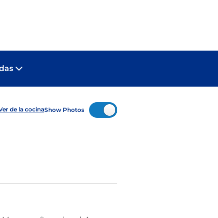
adas
Ver de la cocina
Show Photos