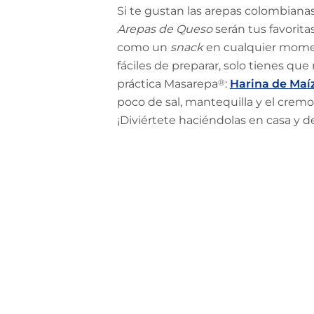
Si te gustan las arepas colombiana
Arepas de Queso
serán tus favorita
como un
snack
en cualquier mome
fáciles de preparar, solo tienes qu
práctica Masarepa
®
:
Harina de Maí
poco de sal, mantequilla y el crem
¡Diviértete haciéndolas en casa y de