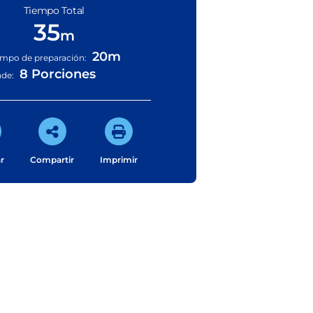
Tiempo Total
35
m
20m
empo de preparación:
8 Porciones
nde:
r
Compartir
Imprimir