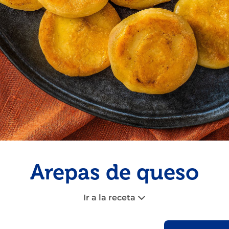
Pescado
Pudin
Camarón
Arepas de queso
Ir a la receta