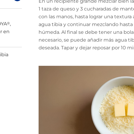
En un recipiente grande mezclar bien l
1 taza de queso y 3 cucharadas de mante
con las manos, hasta lograr una textura 
OYA
®
,
agua tibia y continuar mezclando hasta
r en
húmeda. Al final se debe tener una bola
necesario, se puede añadir más agua tibi
deseada. Tapar y dejar reposar por 10 mi
ibia