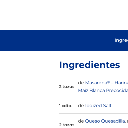
Ingre
Ingredientes
de
Masarepa
®
– Harin
2 tazas
Maíz Blanca Precocid
de
Iodized Salt
1 cdta.
de
Queso Quesadilla
, 
2 tazas