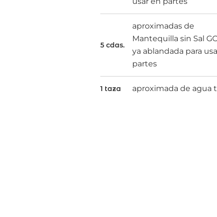
usar en partes
aproximadas de
Mantequilla sin Sal G
5 cdas.
ya ablandada para usa
partes
aproximada de agua t
1 taza