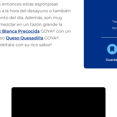
s entonces estas esponjosas
s a la hora del desayuno o también
nto del día. Además, son muy
Ti
e mezclar en un tazón grande la
Ri
z Blanca Precocida
GOYA
®
con un
oso
Queso Quesadilla
GOYA
®
.
léitate con su rico sabor!
Guarda