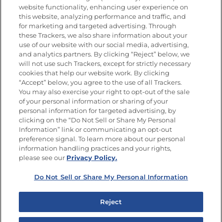
website functionality, enhancing user experience on
this website, analyzing performance and traffic, and
for marketing and targeted advertising. Through
these Trackers, we also share information about your
Únete a La Cocina Goya
®
use of our website with our social media, advertising,
Recibe Nuevas Recetas, Ofertas Especiales y
and analytics partners. By clicking “Reject” below, we
Promociones
will not use such Trackers, except for strictly necessary
cookies that help our website work. By clicking
Email
(Obligatorio)
“Accept” below, you agree to the use of all Trackers.
You may also exercise your right to opt-out of the sale
of your personal information or sharing of your
personal information for targeted advertising, by
clicking on the “Do Not Sell or Share My Personal
Information” link or communicating an opt-out
preference signal. To learn more about our personal
SÍGUENOS EN LAS REDES SOCIALES
information handling practices and your rights,
please see our
Privacy Policy.
Do Not Sell or Share My Personal Information
Mapa del sitio
Política de privacidad
Reject
Limitar el uso de mis datos personales sensibles
No vender ni compartir mis datos personales