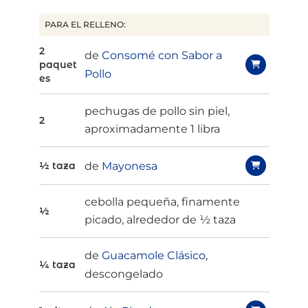
PARA EL RELLENO:
2
de
Consomé con Sabor a
paquet
Pollo
es
pechugas de pollo sin piel,
2
aproximadamente 1 libra
de
Mayonesa
½ taza
cebolla pequeña, finamente
½
picado, alrededor de ½ taza
de
Guacamole Clásico
,
¼ taza
descongelado