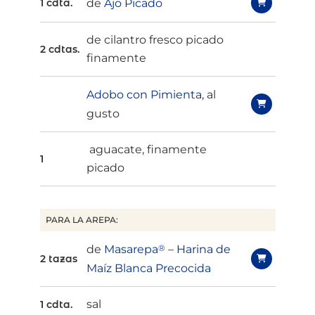
de
Ajo Picado
1 cdta.
de cilantro fresco picado
2 cdtas.
finamente
Adobo con Pimienta
, al
gusto
aguacate, finamente
1
picado
PARA LA AREPA:
de
Masarepa
®
– Harina de
2 tazas
Maíz Blanca Precocida
sal
1 cdta.