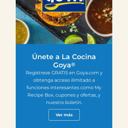
Únete a La Cocina
Goya
®
Regístrese GRATIS en Goya.com y
obtenga acceso ilimitado a
funciones interesantes como My
Recipe Box, cupones y ofertas, y
nuestro boletín.
Ver más