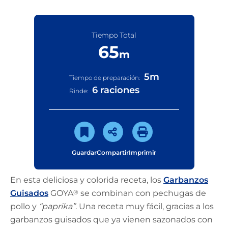
Tiempo Total
65
m
5
m
Tiempo de preparación:
6 raciones
Rinde:
Guardar
Compartir
Imprimir
En esta deliciosa y colorida receta, los
Garbanzos
Guisados
GOYA
®
se combinan con pechugas de
pollo y
“paprika”
. Una receta muy fácil, gracias a los
garbanzos guisados que ya vienen sazonados con