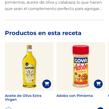
pimientos, aceite de oliva y calabaza; lo que hacen
que sean el complemento perfecto para agregar
junto a las pechugas de pollo, que simplemente se
sazonan. Después de llevar todo al horno, agrega
perejil fresco por encima, y quedara lista esta
Productos en esta receta
receta de inspiración mediterránea.
Aceite de Oliva Extra
Adobo con Pimienta
Virgen