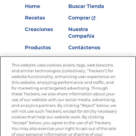
Home
Buscar Tienda
Recetas
Comprar
Creaciones
Nuestra
Compañía
Productos
Contáctenos
Vídeos
Empleos
This website uses cookies, pixels, tags, web beacons
Nutrición
and similar technologies (collectively, “Trackers”) for
website functionality, enhancing user experience on
this website, analyzing performance and traffic, and
for marketing and targeted advertising. Through
these Trackers, we also share information about your
Únete a La Cocina Goya
®
use of our website with our social media, advertising,
Recibe Nuevas Recetas, Ofertas Especiales y
and analytics partners. By clicking “Reject” below, we
Promociones
will not use such Trackers, except for strictly necessary
cookies that help our website work. By clicking
Email
(Obligatorio)
“Accept” below, you agree to the use of all Trackers.
You may also exercise your right to opt-out of the sale
of your personal information or sharing of your