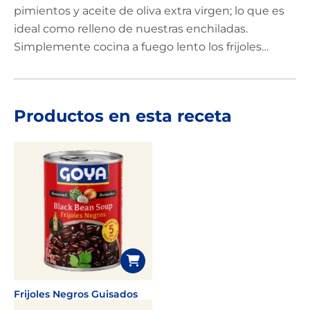
pimientos y aceite de oliva extra virgen; lo que es
ideal como relleno de nuestras enchiladas.
Simplemente cocina a fuego lento los frijoles
guisados para que se espesen y queden extra
cremosos, luego colócalos sobre tortillas de maíz y
cubre con queso y cebolletas antes de enrollar.
Productos en esta receta
Para terminar agrega bastante salsa para
enchiladas y hornea hasta que estén fragantes.
Frijoles Negros Guisados