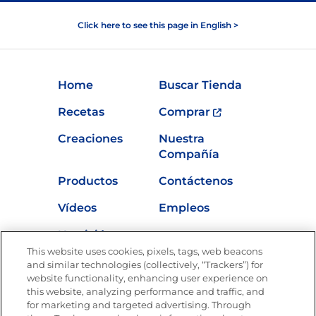
Click here to see this page in English >
Home
Buscar Tienda
Recetas
Comprar
Creaciones
Nuestra
Compañía
Productos
Contáctenos
Vídeos
Empleos
Nutrición
This website uses cookies, pixels, tags, web beacons
and similar technologies (collectively, “Trackers”) for
website functionality, enhancing user experience on
this website, analyzing performance and traffic, and
Únete a La Cocina Goya®
for marketing and targeted advertising. Through
Recibe Nuevas Recetas, Ofertas Especiales y