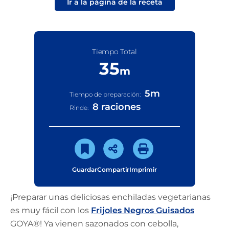
Ir a la página de la receta
Tiempo Total
35
m
5
m
Tiempo de preparación:
8 raciones
Rinde:
Guardar
Compartir
Imprimir
¡Preparar unas deliciosas enchiladas vegetarianas
es muy fácil con los
Frijoles Negros Guisados
GOYA®! Ya vienen sazonados con cebolla,