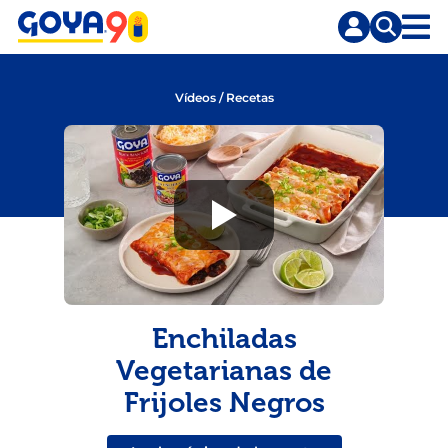
Saltar
Saltar
al
a
contenido
la
principal
búsqueda
Vídeos
/
Recetas
Enchiladas
Vegetarianas de
Frijoles Negros