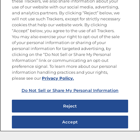
these Trackers, we also share information about your
Promociones
use of our website with our social media, advertising,
and analytics partners. By clicking “Reject” below, we
SÍGUENOS EN LAS REDES SOCIALES
will not use such Trackers, except for strictly necessary
cookies that help our website work. By clicking
“Accept” below, you agree to the use of all Trackers.
You may also exercise your right to opt-out of the sale
of your personal information or sharing of your
Mapa del sitio
Política de privacidad
personal information for targeted advertising, by
Limitar el uso de mis datos personales sensibles
clicking on the “Do Not Sell or Share My Personal
No vender ni compartir mis datos personales
Information” link or communicating an opt-out
Copyright © 2026 Goya Foods, Inc. Todos los derechos reservados.
preference signal. To learn more about our personal
information handling practices and your rights,
please see our
Privacy Policy.
Do Not Sell or Share My Personal Information
Reject
Accept
Ensaladas de frijoles para disfrutar toda la semana