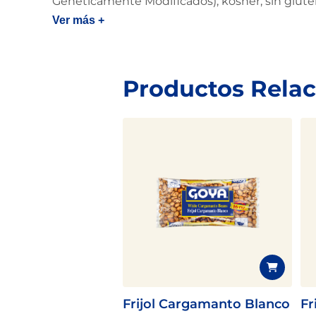
Genéticamente Modificados), kosher, sin glut
Ver más +
Productos Rela
Frijol Cargamanto Blanco
Fr