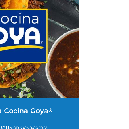
a Cocina Goya
®
RATIS en Goya.com y