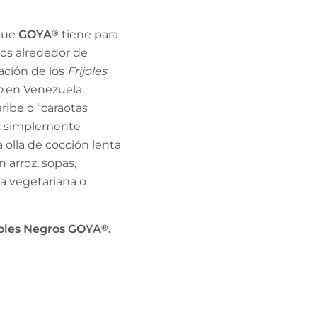
 que
GOYA
®
tiene para
icos alrededor de
ación de los
Frijoles
o
en Venezuela.
ibe o “caraotas
n: simplemente
 olla de cocción lenta
n arroz, sopas,
ta vegetariana o
joles Negros GOYA
®
.