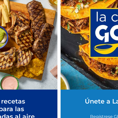
 recetas
Únete a L
para las
adas al aire
Regístrese G