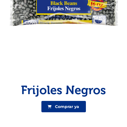
Pescado
Pudin
Camarón
Frijoles Negros
Comprar ya