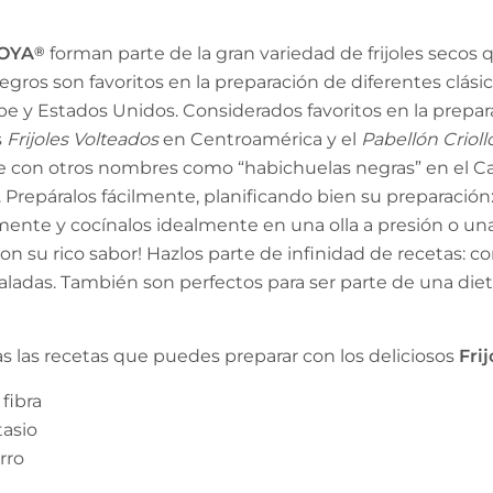
GOYA
®
forman parte de la gran variedad de frijoles secos
s negros son favoritos en la preparación de diferentes clás
ibe y Estados Unidos. Considerados favoritos en la prepar
s
Frijoles Volteados
en Centroamérica y el
Pabellón Crioll
e con otros nombres como “habichuelas negras” en el Car
 Prepáralos fácilmente, planificando bien su preparació
ente y cocínalos idealmente en una olla a presión o una
on su rico sabor! Hazlos parte de infinidad de recetas: co
nsaladas. También son perfectos para ser parte de una die
 las recetas que puedes preparar con los deliciosos
Fri
fibra
tasio
rro