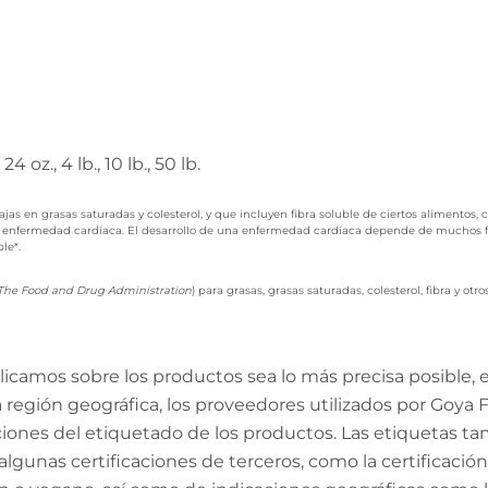
24 oz., 4 lb., 10 lb., 50 lb.
as en grasas saturadas y colesterol, y que incluyen fibra soluble de ciertos alimentos, c
a enfermedad cardíaca. El desarrollo de una enfermedad cardíaca depende de muchos fac
le*.
The Food and Drug Administration
) para grasas, grasas saturadas, colesterol, fibra y otro
amos sobre los productos sea lo más precisa posible, en
región geográfica, los proveedores utilizados por Goya Fo
aciones del etiquetado de los productos. Las etiquetas ta
algunas certificaciones de terceros, como la certificac