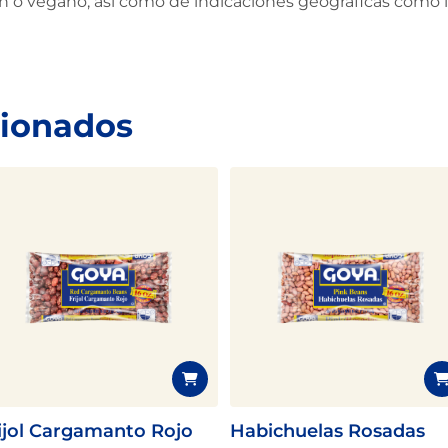
en o vegano, así como de indicaciones geográficas como
cionados
ijol Cargamanto Rojo
Habichuelas Rosadas