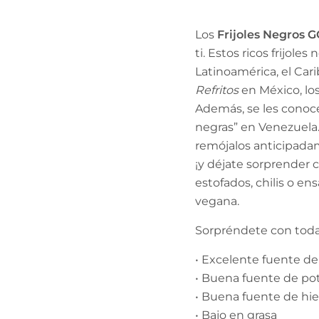
Los
Frijoles Negros 
ti. Estos ricos frijole
Latinoamérica, el Car
Refritos
en México, lo
Además, se les conoc
negras” en Venezuela.
remójalos anticipadam
¡y déjate sorprender c
estofados, chilis o e
vegana.
Sorpréndete con todas
• Excelente fuente de 
• Buena fuente de po
• Buena fuente de hie
• Bajo en grasa