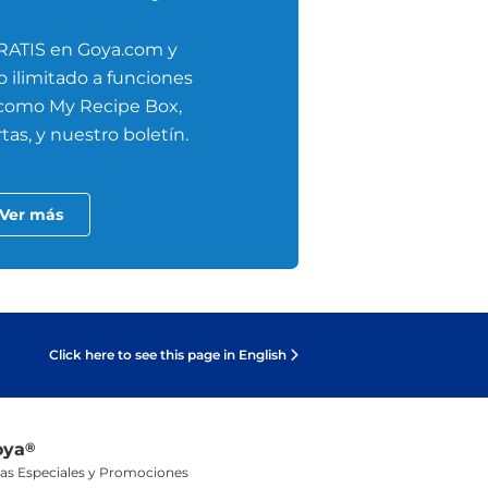
RATIS en Goya.com y
 ilimitado a funciones
 como My Recipe Box,
tas, y nuestro boletín.
Ver más
Click here to see this page in English
oya
®
tas Especiales y Promociones