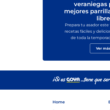
veraniegas 
mejores parrill
libre
Prepara tu asador este
recetas fáciles y delicio
de toda la temporada 
Ver má
Home