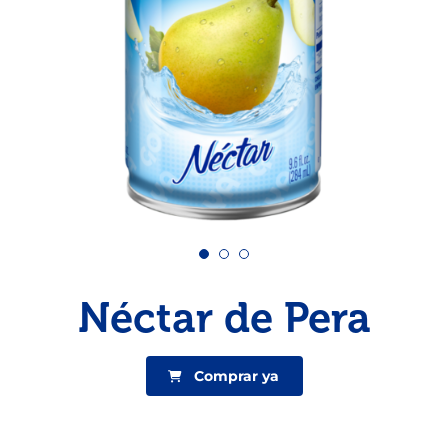
Pescado
Pudin
Camarón
Néctar de Pera
Comprar ya