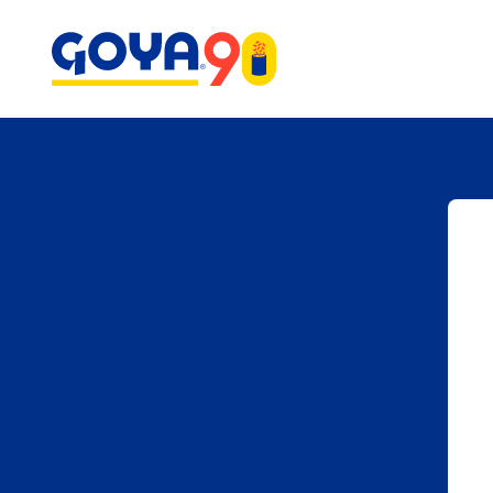
Saltar
Saltar
al
a
contenido
la
principal
búsqueda
Platos por
categoría
Ensaladas de frijoles
Arroz y Frijoles
Aceite de Oliva
Beb
Platos principal
para disfrutar toda la
Aceites de Oliva
semana
Aceitunas y Alcaparras
Carn
Acompañantes
Galletas María
Marinadas que
Arroz
Con
Masarepa
®
Desayunos
transforman cualquier
Arroz Sazonado
Cong
plato
Aperitivos
par
Bases de Cocinar y
Verano en una Jarra:
Postres
Marinadas
Des
Cócteles Tropicales
Bebidas
para Compartir
Fáciles e irresistibles