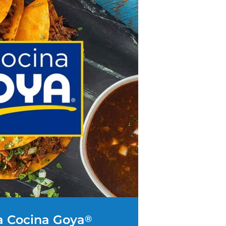
a Cocina Goya
®