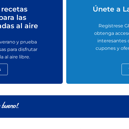
 recetas
Únete a L
para las
adas al aire
Regístrese G
obtenga acceso
interesantes
 verano y prueba
cupones y ofer
sas para disfrutar
al aire libre.
s