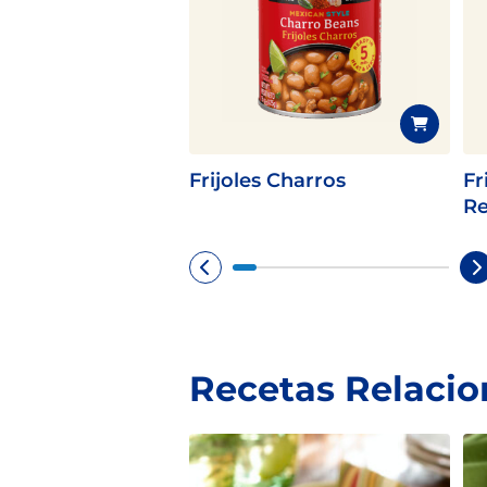
Frijoles Charros
Fr
Re
Recetas Relaci