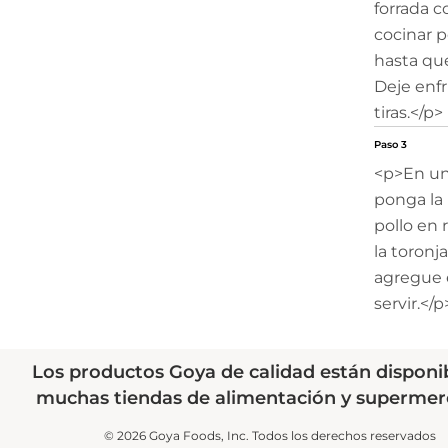
forrada c
cocinar p
hasta que
Deje enfri
tiras.</p>
Paso 3
<p>En un 
ponga la
pollo en 
la toronja
agregue 
servir.</p
Los productos Goya de calidad están disponi
muchas tiendas de alimentación y supermer
© 2026 Goya Foods, Inc. Todos los derechos reservados