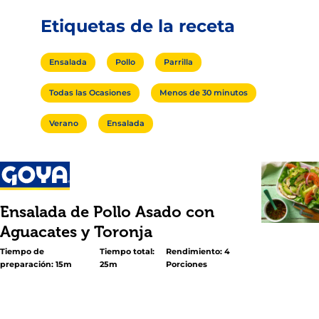
Etiquetas de la receta
Ensalada
Pollo
Parrilla
Todas las Ocasiones
Menos de 30 minutos
Verano
Ensalada
Ensalada de Pollo Asado con
Aguacates y Toronja
Tiempo de
Tiempo total:
Rendimiento: 4
preparación: 15m
25m
Porciones
<h2 class="subheader">Con Vinagreta de Miel y Cilantro
<p>Con esta ensalada de aguacate y toronja, disfrutaras