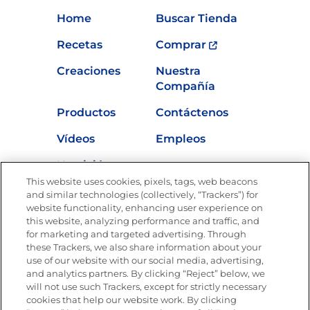
Home
Buscar Tienda
Recetas
Comprar
Creaciones
Nuestra
Compañía
Productos
Contáctenos
Vídeos
Empleos
Nutrición
This website uses cookies, pixels, tags, web beacons
and similar technologies (collectively, “Trackers”) for
website functionality, enhancing user experience on
this website, analyzing performance and traffic, and
Únete a La Cocina Goya®
for marketing and targeted advertising. Through
Recibe Nuevas Recetas, Ofertas Especiales y
these Trackers, we also share information about your
Promociones
use of our website with our social media, advertising,
SÍGUENOS EN LAS REDES SOCIALES
and analytics partners. By clicking “Reject” below, we
will not use such Trackers, except for strictly necessary
cookies that help our website work. By clicking