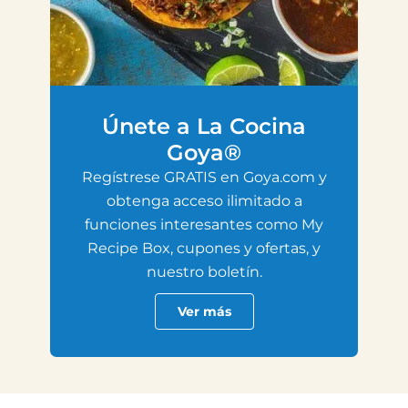
Únete a La Cocina
Goya®
Regístrese GRATIS en Goya.com y
obtenga acceso ilimitado a
funciones interesantes como My
Recipe Box, cupones y ofertas, y
nuestro boletín.
Ver más