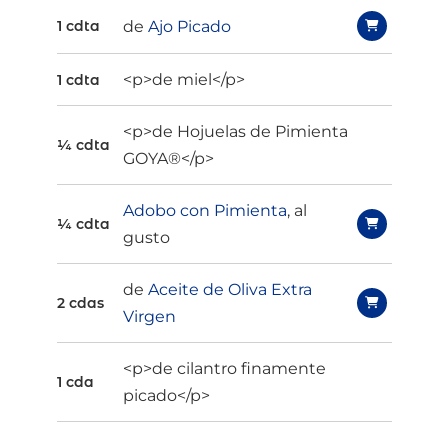
de
Ajo Picado
1 cdta
<p>de miel</p>
1 cdta
<p>de Hojuelas de Pimienta
¼ cdta
GOYA®</p>
Adobo con Pimienta
, al
¼ cdta
gusto
de
Aceite de Oliva Extra
2 cdas
Virgen
<p>de cilantro finamente
1 cda
picado</p>