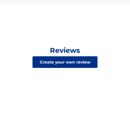
Reviews
Create your own review
Celebrando 90 años de GOYA
Descubre cómo hemos crecido de un pequeño
negocio a convertirnos en la empresa de alimentos de
propiedad hispana más grande de Estados Unidos.
Ver Más