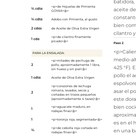
batidora
<p>de Hojuelas de Pimienta
¼ cdta
aceite de
GOYA®</p>
constant
¼ cdta
Adobo con Pimienta
, al gusto
bien com
2 cdas
de
Aceite de Oliva Extra Virgen
cilantro 
<p>de cilantro finamente
1 cda
picado</p>
Paso 2
<p>Calien
PARA LA ENSALADA:
medio-alt
<p>mitades de pechuga de
2
pollo, aproximadamente 1 libra,
425 °F). 
sin hueso y sin piel</p>
pollo el a
1 cdta
Aceite de Oliva Extra Virgen
espolvor
<p>corazones de lechuga
romana, lavados, secos y
asar el p
2
cortadas en trozos pequeños
este dor
(aproximadamente 4 tazas)</p>
bien coci
<p>aguacate maduro, en
1
rodajas finas</p>
aproxima
1
<p>toronja roja, segmentada</p>
es en el 
<p>de cebolla roja cortada en
en una b
¼
rodajas finas</p>