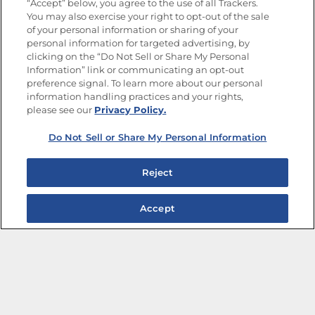
“Accept” below, you agree to the use of all Trackers.
You may also exercise your right to opt-out of the sale
of your personal information or sharing of your
Mapa del sitio
Política de privacidad
personal information for targeted advertising, by
Limitar el uso de mis datos personales sensibles
clicking on the “Do Not Sell or Share My Personal
No vender ni compartir mis datos personales
Information” link or communicating an opt-out
Copyright © 2026 Goya Foods, Inc. Todos los derechos reservados.
preference signal. To learn more about our personal
information handling practices and your rights,
please see our
Privacy Policy.
Do Not Sell or Share My Personal Information
Reject
Accept
Ensaladas de frijoles para disfrutar toda la semana
Marinadas que transforman cualquier plato
Verano en una Jarra: Cócteles Tropicales para
Compartir