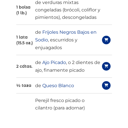
de verduras mixtas
1 bolsa
congeladas (brócoli, coliflor y
(1 lb.)
pimientos), descongeladas
de
Frijoles Negros Bajos en
1 lata
Sodio
, escurridos y
(15.5 oz.)
enjuagados
de
Ajo Picado
, o 2 dientes de
2 cdtas.
ajo, finamente picado
de
Queso Blanco
½ taza
Perejil fresco picado o
cilantro (para adornar)