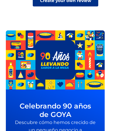
Create your own review
Celebrando 90 años
de GOYA
Descubre cómo hemos crecido de
un pequeño negocio a