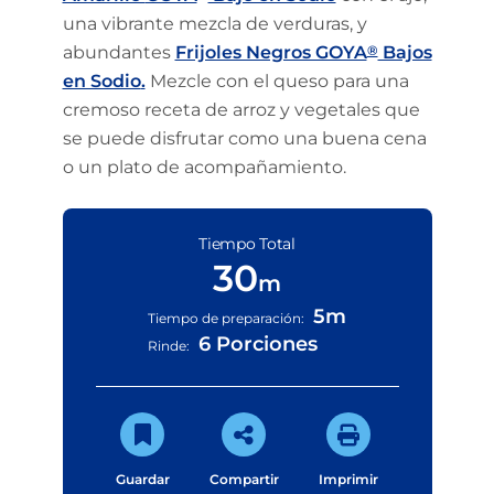
una vibrante mezcla de verduras, y
abundantes
Frijoles Negros GOYA
®
Bajos
en Sodio
.
Mezcle con el queso para una
cremoso receta de arroz y vegetales que
se puede disfrutar como una buena cena
o un plato de acompañamiento.
Tiempo Total
30
m
5m
Tiempo de preparación:
6 Porciones
Rinde:
Guardar
Compartir
Imprimir