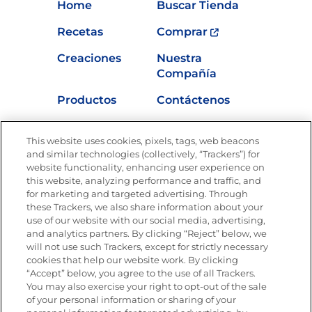
Home
Buscar Tienda
Recetas
Comprar
Creaciones
Nuestra
Compañía
Productos
Contáctenos
Vídeos
Empleos
This website uses cookies, pixels, tags, web beacons
Nutrición
and similar technologies (collectively, “Trackers”) for
website functionality, enhancing user experience on
this website, analyzing performance and traffic, and
for marketing and targeted advertising. Through
these Trackers, we also share information about your
Únete a La Cocina Goya
®
use of our website with our social media, advertising,
Recibe Nuevas Recetas, Ofertas Especiales y
and analytics partners. By clicking “Reject” below, we
Promociones
will not use such Trackers, except for strictly necessary
cookies that help our website work. By clicking
Email
(Obligatorio)
“Accept” below, you agree to the use of all Trackers.
You may also exercise your right to opt-out of the sale
of your personal information or sharing of your