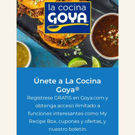
Únete a La Cocina
Goya
®
Regístrese GRATIS en Goya.com y
obtenga acceso ilimitado a
funciones interesantes como My
Recipe Box, cupones y ofertas, y
nuestro boletín.