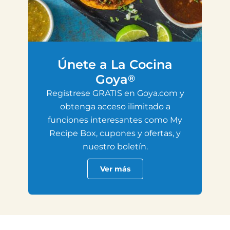
Únete a La Cocina
Goya
®
Regístrese GRATIS en Goya.com y
obtenga acceso ilimitado a
funciones interesantes como My
Recipe Box, cupones y ofertas, y
nuestro boletín.
Ver más