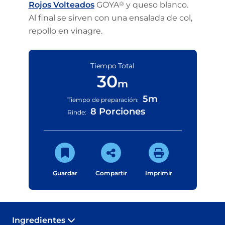
Rojos Volteados
GOYA
®
y queso blanco.
Al final se sirven con una ensalada de col,
repollo en vinagre.
Tiempo Total
30
m
5m
Tiempo de preparación:
8 Porciones
Rinde:
Guardar
Compartir
Imprimir
Ingredientes