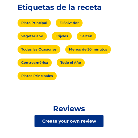
Etiquetas de la receta
Plato Principal
El Salvador
Vegetariano
Frijoles
Sartén
Todas las Ocasiones
Menos de 30 minutos
Centroamérica
Todo el Año
Platos Principales
Reviews
Create your own review