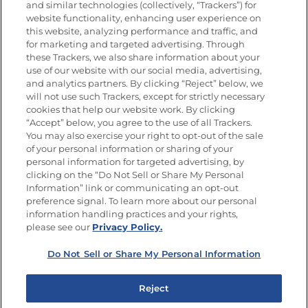
Nutrición
and similar technologies (collectively, “Trackers”) for
website functionality, enhancing user experience on
this website, analyzing performance and traffic, and
for marketing and targeted advertising. Through
these Trackers, we also share information about your
Únete a La Cocina Goya
®
use of our website with our social media, advertising,
Recibe Nuevas Recetas, Ofertas Especiales y
and analytics partners. By clicking “Reject” below, we
Promociones
will not use such Trackers, except for strictly necessary
cookies that help our website work. By clicking
Email
(Obligatorio)
“Accept” below, you agree to the use of all Trackers.
You may also exercise your right to opt-out of the sale
of your personal information or sharing of your
personal information for targeted advertising, by
clicking on the “Do Not Sell or Share My Personal
Information” link or communicating an opt-out
preference signal. To learn more about our personal
SÍGUENOS EN LAS REDES SOCIALES
information handling practices and your rights,
please see our
Privacy Policy.
Do Not Sell or Share My Personal Information
Mapa del sitio
Política de privacidad
Reject
Limitar el uso de mis datos personales sensibles