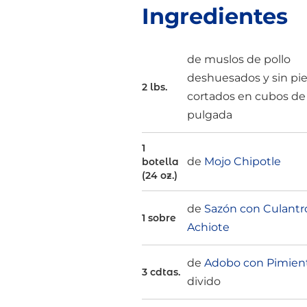
Ingredientes
de muslos de pollo
deshuesados y sin pie
2 lbs.
cortados en cubos de 
pulgada
1
de
Mojo Chipotle
botella
(24 oz.)
de
Sazón con Culantr
1 sobre
Achiote
de
Adobo con Pimien
3 cdtas.
divido