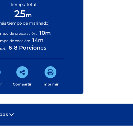
Tiempo Total
25
m
más tiempo de marinado)
10m
empo de preparación:
14m
empo de cocción:
6-8 Porciones
nde:
r
Compartir
Imprimir
adas