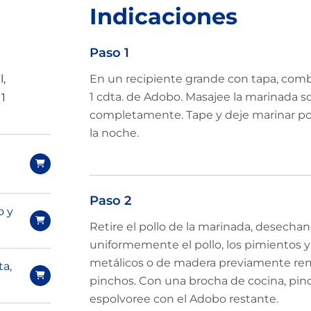
Indicaciones
Paso 1
l,
En un recipiente grande con tapa, combin
1 cdta. de Adobo. Masajee la marinada so
1
completamente. Tape y deje marinar po
la noche.
Paso 2
o y
Retire el pollo de la marinada, desechan
uniformemente el pollo, los pimientos y
metálicos o de madera previamente rem
ta
,
pinchos. Con una brocha de cocina, pinc
espolvoree con el Adobo restante.