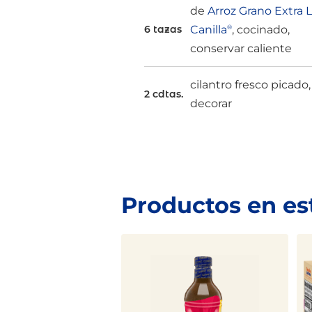
de
Arroz Grano Extra 
Canilla
, cocinado,
6 tazas
®
conservar caliente
cilantro fresco picado,
2 cdtas.
decorar
Productos en es