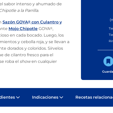
n el sabor intenso y ahumado de
ipotle a la Parrilla.
(
on
Sazón GOYA
®
con Culantro y
rante
Mojo Chipotle
GOYA
®
,
Ti
ioso en cada bocado. Luego, los
Ti
Ri
entos y cebolla roja, y se llevan a
te dorados y coloridos. Sírvelos
e de cilantro fresco para el
se roba el
show
en cualquier
Guarda
dientes
Indicaciones
Recetas relacion