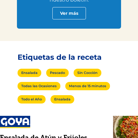
Ver más
Etiquetas de la receta
Ensalada
Pescado
Sin Cocción
Todas las Ocasiones
Menos de 15 minutos
Todo el Año
Ensalada
Ensalada de Atún y Frijoles