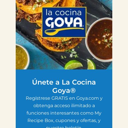
Únete a La Cocina
Goya®
Regístrese GRATIS en Goya.com y
obtenga acceso ilimitado a
funciones interesantes como My
Recipe Box, cupones y ofertas, y
nuestro boletín.