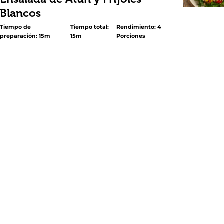
Blancos
Tiempo de
Tiempo total:
Rendimiento: 4
preparación: 15m
15m
Porciones
<p>¿Buscas una ensalada fácil y sin cocinar? Aquí te tr
deliciosa<em> Ensalada de Atún y Frijoles Blancos</em>
las cremosas y nutritivas <a title="Small White Beans Ca
href="https://www.goya.com/es/products/small-white-b
data-udi="https://goya.com/es/products/small-white-be
can">Habichuelas Blancas Pequeñas</a> GOYA®, atún, p
alcaparras y albahaca fresca. Tan solo mezcla todo con un
vinagreta de <a title="Extra Virgin Olive Oil"
href="https://www.goya.com/es/products/extra-virgin-oliv
data-udi="https://goya.com/es/products/extra-virgin-oliv
oil">Aceite de Oliva</a>, vinagre y <a title="Adobo with 
href="https://www.goya.com/es/products/adobo-with-pe
data-udi="https://goya.com/es/products/adobo-with-