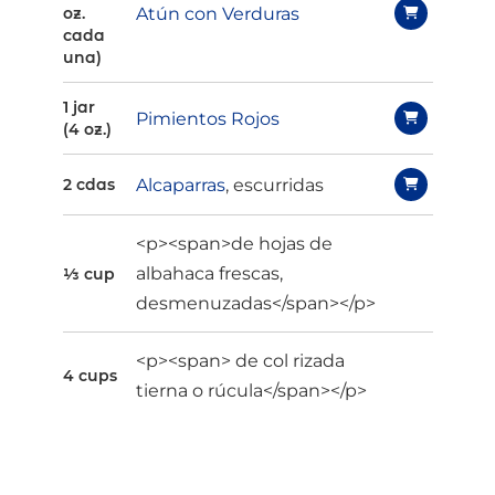
Atún con Verduras
oz.
cada
una)
1 jar
Pimientos Rojos
(4 oz.)
Alcaparras
, escurridas
2 cdas
<p><span>de hojas de
albahaca frescas,
⅓ cup
desmenuzadas</span></p>
<p><span> de col rizada
4 cups
tierna o rúcula</span></p>