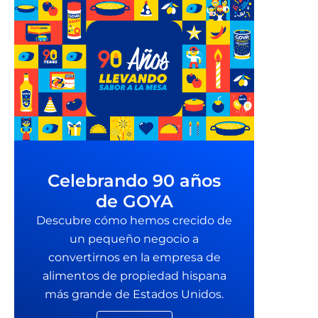
Celebrando 90 años
de GOYA
Descubre cómo hemos crecido de
un pequeño negocio a
convertirnos en la empresa de
alimentos de propiedad hispana
más grande de Estados Unidos.