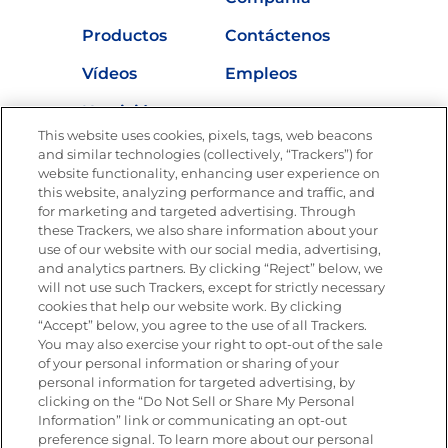
Productos
Contáctenos
Vídeos
Empleos
Nutrición
This website uses cookies, pixels, tags, web beacons
and similar technologies (collectively, “Trackers”) for
website functionality, enhancing user experience on
this website, analyzing performance and traffic, and
Únete a La Cocina Goya®
for marketing and targeted advertising. Through
Recibe Nuevas Recetas, Ofertas Especiales y
these Trackers, we also share information about your
Promociones
use of our website with our social media, advertising,
and analytics partners. By clicking “Reject” below, we
SÍGUENOS EN LAS REDES SOCIALES
will not use such Trackers, except for strictly necessary
cookies that help our website work. By clicking
“Accept” below, you agree to the use of all Trackers.
You may also exercise your right to opt-out of the sale
of your personal information or sharing of your
Mapa del sitio
Política de privacidad
personal information for targeted advertising, by
Limitar el uso de mis datos personales sensibles
clicking on the “Do Not Sell or Share My Personal
No vender ni compartir mis datos personales
Information” link or communicating an opt-out
Copyright © 2026 Goya Foods, Inc. Todos los derechos reservados.
preference signal. To learn more about our personal