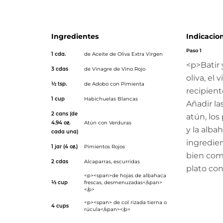
pepper">Adobo con Pimienta</a> GOYA®. ¡Simple y delic
Ingredientes
Indicacio
Paso 1
1 cda.
de
Aceite de Oliva Extra Virgen
<p>Batir 
3 cdas
de
Vinagre de Vino Rojo
oliva, el
½ tsp.
de
Adobo con Pimienta
recipien
1 cup
Habichuelas Blancas
Añadir las
2 cans (de
atún, los
4.94 oz.
Atún con Verduras
y la alba
cada una)
ingredie
1 jar (4 oz.)
Pimientos Rojos
bien com
2 cdas
Alcaparras
, escurridas
plato con
<p><span>de hojas de albahaca
⅓ cup
frescas, desmenuzadas</span>
</p>
<p><span> de col rizada tierna o
4 cups
rúcula</span></p>