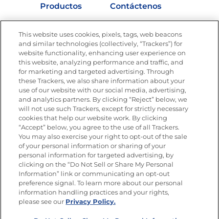
Productos
Contáctenos
Vídeos
Empleos
This website uses cookies, pixels, tags, web beacons
Nutrición
and similar technologies (collectively, “Trackers”) for
website functionality, enhancing user experience on
this website, analyzing performance and traffic, and
for marketing and targeted advertising. Through
these Trackers, we also share information about your
Únete a La Cocina Goya
®
use of our website with our social media, advertising,
Recibe Nuevas Recetas, Ofertas Especiales y
and analytics partners. By clicking “Reject” below, we
Promociones
will not use such Trackers, except for strictly necessary
cookies that help our website work. By clicking
Email
(Obligatorio)
“Accept” below, you agree to the use of all Trackers.
You may also exercise your right to opt-out of the sale
of your personal information or sharing of your
personal information for targeted advertising, by
clicking on the “Do Not Sell or Share My Personal
Information” link or communicating an opt-out
preference signal. To learn more about our personal
SÍGUENOS EN LAS REDES SOCIALES
information handling practices and your rights,
please see our
Privacy Policy.