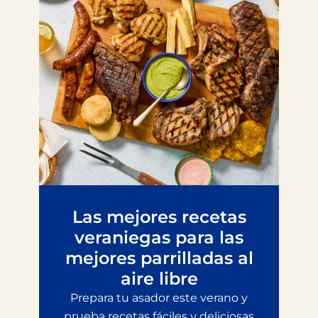
Las mejores recetas
veraniegas para las
mejores parrilladas al
aire libre
Prepara tu asador este verano y
prueba recetas fáciles y deliciosas