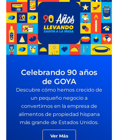
Celebrando 90 años
de GOYA
Descubre cómo hemos crecido de
un pequeño negocio a
convertirnos en la empresa de
alimentos de propiedad hispana
más grande de Estados Unidos.
Ver Más