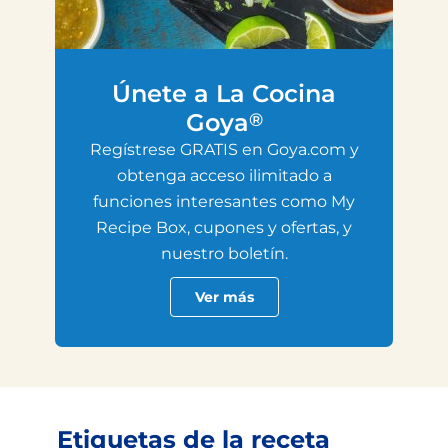
Únete a La Cocina
Goya
®
Regístrese GRATIS en Goya.com y
obtenga acceso ilimitado a
funciones interesantes como My
Recipe Box, cupones y ofertas, y
nuestro boletín.
Ver más
Etiquetas de la receta