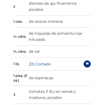
dientes de ajo, finamente
2
picados
de azúcar morena
1 cda.
de hojuelas de pimienta roja
¼ cdta.
triturada
de sal
¾ cdta.
Ziti Cortado
1 lb.
1 paq. (5
de espinacas
oz.)
tomates (1 lb.) en ramas y
3
maduros, picados