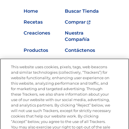
Home
Buscar Tienda
Recetas
Comprar
Creaciones
Nuestra
Compañía
Productos
Contáctenos
Vídeos
Empleos
This website uses cookies, pixels, tags, web beacons
Nutrición
and similar technologies (collectively, “Trackers”) for
website functionality, enhancing user experience on
this website, analyzing performance and traffic, and
for marketing and targeted advertising. Through
these Trackers, we also share information about your
Únete a La Cocina Goya
®
use of our website with our social media, advertising,
Recibe Nuevas Recetas, Ofertas Especiales y
and analytics partners. By clicking “Reject” below, we
Promociones
will not use such Trackers, except for strictly necessary
cookies that help our website work. By clicking
Email
(Obligatorio)
“Accept” below, you agree to the use of all Trackers.
You may also exercise your right to opt-out of the sale