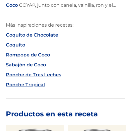
Coco
GOYA
®
, junto con canela, vainilla, ron y el
toque adicional, ¡el pistacho! Prepáralo en estas
festividades y deléitate con el rico sabor de esta
Más inspiraciones de recetas:
cremosa bebida. Disfruta de su dulzura y
Coquito de Chocolate
compártelo con amor en estas fiestas.
Coquito
Rompope de Coco
Sabajón de Coco
Ponche de Tres Leches
Ponche Tropical
Productos en esta receta