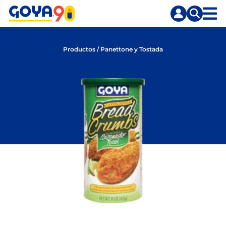
Saltar
Saltar
al
a
contenido
la
principal
búsqueda
Productos
/
Panettone y Tostada