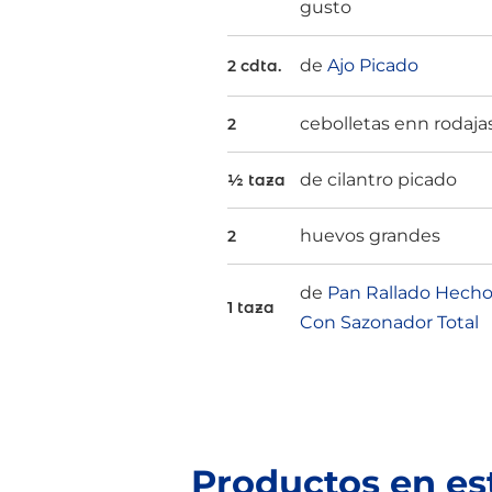
gusto
de
Ajo Picado
2 cdta.
cebolletas enn rodaja
2
de cilantro picado
½ taza
huevos grandes
2
de
Pan Rallado Hech
1 taza
Con Sazonador Total
Productos en es