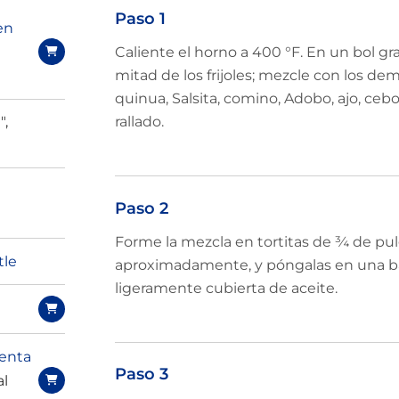
Paso 1
en
Caliente el horno a 400 °F. En un bol g
mitad de los frijoles; mezcle con los demá
quinua, Salsita, comino, Adobo, ajo, cebo
",
rallado.
Paso 2
Forme la mezcla en tortitas de ¾ de pul
tle
aproximadamente, y póngalas en una b
ligeramente cubierta de aceite.
ienta
Paso 3
al