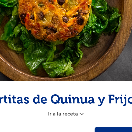
Pescado
Pudin
Camarón
rtitas de Quinua y Frij
Ir a la receta