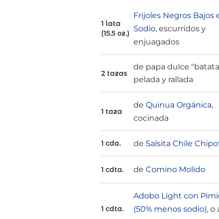
Frijoles Negros Bajos 
1 lata
Sodio
, escurridos y
(15.5 oz.)
enjuagados
de papa dulce "batata
2 tazas
pelada y rallada
de
Quinua Orgánica
,
1 taza
cocinada
de
Salsita Chile Chipo
1 cda.
de
Comino Molido
1 cdta.
Adobo Light con Pim
(50% menos sodio)
, o 
1 cdta.