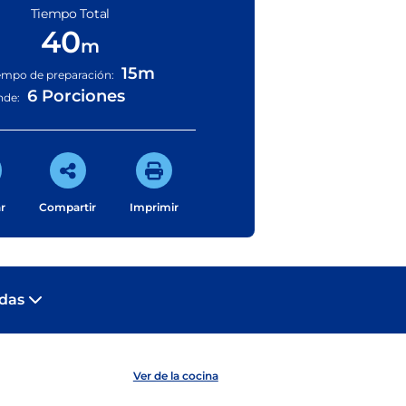
Tiempo Total
40
m
15m
empo de preparación:
6 Porciones
nde:
r
Compartir
Imprimir
adas
Ver de la cocina