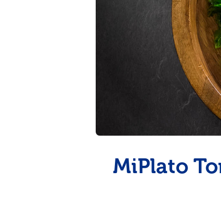
pinchos para el verano
MiPlato To