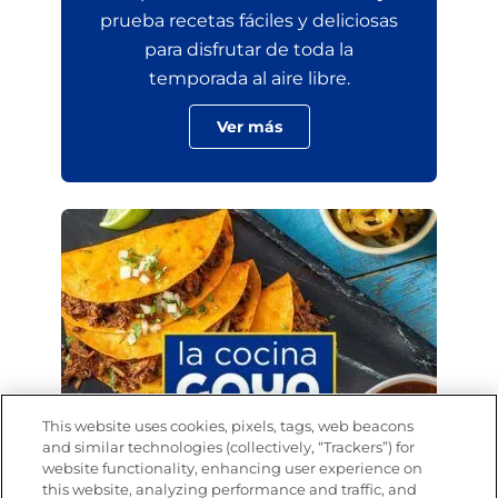
prueba recetas fáciles y deliciosas
para disfrutar de toda la
temporada al aire libre.
Ver más
This website uses cookies, pixels, tags, web beacons
and similar technologies (collectively, “Trackers”) for
website functionality, enhancing user experience on
this website, analyzing performance and traffic, and