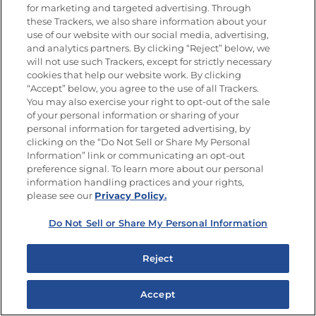
for marketing and targeted advertising. Through
these Trackers, we also share information about your
use of our website with our social media, advertising,
and analytics partners. By clicking “Reject” below, we
will not use such Trackers, except for strictly necessary
cookies that help our website work. By clicking
Únete a La Cocina
“Accept” below, you agree to the use of all Trackers.
Goya®
You may also exercise your right to opt-out of the sale
of your personal information or sharing of your
Regístrese GRATIS en Goya.com y
personal information for targeted advertising, by
obtenga acceso ilimitado a
clicking on the “Do Not Sell or Share My Personal
Information” link or communicating an opt-out
funciones interesantes como My
preference signal. To learn more about our personal
Recipe Box, cupones y ofertas, y
information handling practices and your rights,
nuestro boletín.
please see our
Privacy Policy.
Do Not Sell or Share My Personal Information
Ver más
Reject
Accept