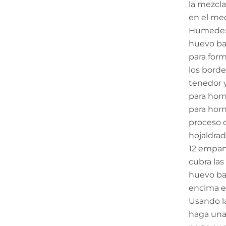
la mezcl
en el med
Humedezc
huevo bat
para form
los bord
tenedor y
para horn
para horn
proceso c
hojaldrad
12 empan
cubra la
huevo ba
encima el
Usando la
haga una