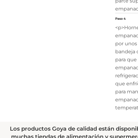
parte sup
empanada
Paso 4
<p>Horne
empanada
por unos 
bandeja 
para que 
empanadas
refrigera
que enfrí
para mane
empanada
temperat
Los productos Goya de calidad están disponi
muchas tiendas de alimentación y supermer