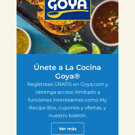
Únete a La Cocina
Goya®
Regístrese GRATIS en Goya.com y
obtenga acceso ilimitado a
funciones interesantes como My
Recipe Box, cupones y ofertas, y
nuestro boletín.
Ver más