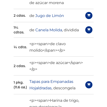
de azúcar morena
de
Jugo de Limón
2 cdas.
1¼
de
Canela Molida
, dividida
cdtas.
<p><span>de clavo
¼ cdta.
molido</span></p>
<p><span>de azúcar</span>
2 cdas.
</p>
Tapas para Empanadas
1 pkg.
(11.6 oz.)
Hojaldradas
, descongela
<p><span>Harina de trigo,
para desplegar la