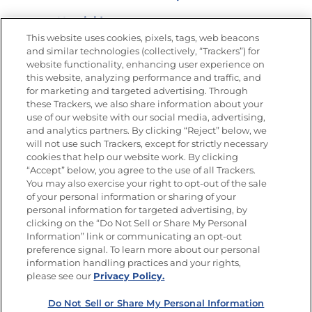
Nutrición
This website uses cookies, pixels, tags, web beacons
and similar technologies (collectively, “Trackers”) for
website functionality, enhancing user experience on
this website, analyzing performance and traffic, and
Únete a La Cocina Goya®
for marketing and targeted advertising. Through
Recibe Nuevas Recetas, Ofertas Especiales y
these Trackers, we also share information about your
Promociones
use of our website with our social media, advertising,
and analytics partners. By clicking “Reject” below, we
SÍGUENOS EN LAS REDES SOCIALES
will not use such Trackers, except for strictly necessary
cookies that help our website work. By clicking
“Accept” below, you agree to the use of all Trackers.
You may also exercise your right to opt-out of the sale
of your personal information or sharing of your
Mapa del sitio
Política de privacidad
personal information for targeted advertising, by
Limitar el uso de mis datos personales sensibles
clicking on the “Do Not Sell or Share My Personal
No vender ni compartir mis datos personales
Information” link or communicating an opt-out
Copyright © 2026 Goya Foods, Inc. Todos los derechos reservados.
preference signal. To learn more about our personal
information handling practices and your rights,
please see our
Privacy Policy.
Do Not Sell or Share My Personal Information