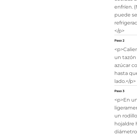
enfríen. 
puede se
refrigera
</p>
Paso 2
<p>Calien
un tazón
azúcar co
hasta que
lado.</p>
Paso 3
<p>En una
ligerame
un rodill
hojaldre
diámetro.