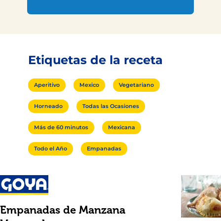
Etiquetas de la receta
Aperitivo
Mexico
Vegetariano
Horneado
Todas las Ocasiones
Más de 60 minutos
Mexicana
Todo el Año
Empanadas
Empanadas de Manzana