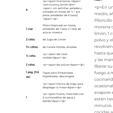
<p><span>manzanas </span>
<em>Granny Smith</em>
<p>En un
<span>, sin semillas, peladas y
6
cortadas en trozos de ½ " por
medio, añ
pieza (alrededor de 6 tazas)
</span></p>
Piloncillo
Piloncillo
picado en trozos,
morena op
1 cup
alrededor de 1 taza o 1 taza de
azúcar morena
limón, 1 
polvo y e
2 cdas.
de
Jugo de Limón
revolvie
1¼ cdtas.
de
Canela Molida
, dividida
hasta que 
<p><span>de clavo
¼ cdta.
molido</span></p>
y las ma
2 cdas.
<p><span>de azúcar</span></p>
liberar s
fuego a m
1 pkg. (11.6
Tapas para Empanadas
Hojaldradas
, descongela
oz.)
cocinand
<p><span>Harina de trigo, para
ocasiona
desplegar la masa</span></p>
evapore e
<p><span>huevo, mezclado con
1
2 cucharaditas de agua y
estén tie
batido</span></p>
minutos.
cocidas a