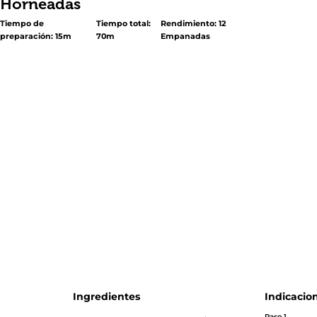
Horneadas
Tiempo de
Tiempo total:
Rendimiento: 12
preparación: 15m
70m
Empanadas
<p>Estas deliciosas <em>Empanadas de Manzana Horn
son famosas en México y se combinan con 3 elementos
tradicionales, típicamente vistos en empanadas al estil
Una masa de hojaldre que se hornea (no frita), un relleno
dulce y un recubrimiento de azúcar que hace que la e
quede irresistiblemente crujiente. Para esta receta la fr
son las manzanas <em>granny Smith</em>, y se enrique
Piloncillo o <em>“Panela”</em>, y los clavos antes de se
en la masa y al horno. Para una experiencia auténticam
mexicana, sirve estas pequeñas delicias en el desayuno
postre, acompañadas de café o chocolate caliente.</p>
Ingredientes
Indicacio
Paso 1