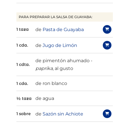
PARA PREPARAR LA SALSA DE GUAYABA:
de
Pasta de Guayaba
1 taza
de
Jugo de Limón
1 cda.
de pimentón ahumado -
1 cdta.
paprika
, al gusto
de ron blanco
1 cda.
de agua
½ taza
de
Sazón sin Achiote
1 sobre