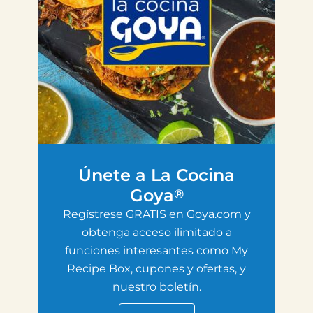
Únete a La Cocina
Goya
®
Regístrese GRATIS en Goya.com y
obtenga acceso ilimitado a
funciones interesantes como My
Recipe Box, cupones y ofertas, y
nuestro boletín.