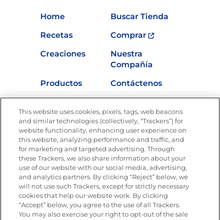
Home
Buscar Tienda
Recetas
Comprar
Creaciones
Nuestra
Compañía
Productos
Contáctenos
Vídeos
Empleos
This website uses cookies, pixels, tags, web beacons
Nutrición
and similar technologies (collectively, “Trackers”) for
website functionality, enhancing user experience on
this website, analyzing performance and traffic, and
for marketing and targeted advertising. Through
these Trackers, we also share information about your
Únete a La Cocina Goya
®
use of our website with our social media, advertising,
Recibe Nuevas Recetas, Ofertas Especiales y
and analytics partners. By clicking “Reject” below, we
Promociones
will not use such Trackers, except for strictly necessary
cookies that help our website work. By clicking
Email
(Obligatorio)
“Accept” below, you agree to the use of all Trackers.
You may also exercise your right to opt-out of the sale