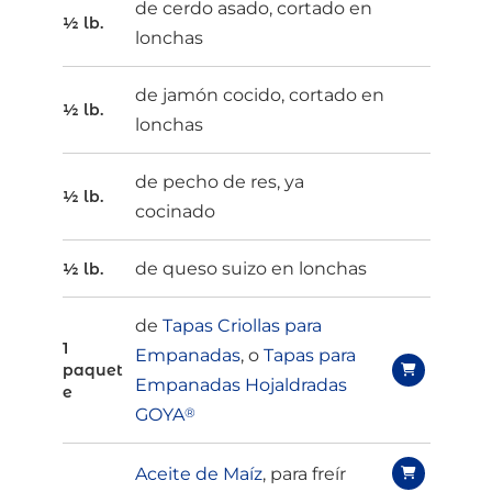
de cerdo asado, cortado en
½ lb.
lonchas
de jamón cocido, cortado en
½ lb.
lonchas
de pecho de res, ya
½ lb.
cocinado
de queso suizo en lonchas
½ lb.
de
Tapas Criollas para
1
Empanadas
, o
Tapas para
paquet
Empanadas Hojaldradas
e
GOYA
®
Aceite de Maíz
, para freír