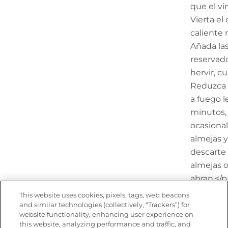
que el vi
Vierta el
caliente 
Añada las
reservado
hervir, cu
Reduzca e
a fuego l
minutos,
ocasiona
almejas y
descarte 
almejas o
abran.</p
This website uses cookies, pixels, tags, web beacons
Paso 5
and similar technologies (collectively, “Trackers”) for
<p>Agreg
website functionality, enhancing user experience on
almendra, 
this website, analyzing performance and traffic, and