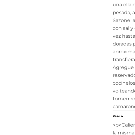
una olla 
pesada, a
Sazone la
con sal y
vez hast
doradas 
aproxima
transfiera
Agregue 
reservado
cocínelos
volteando
tornen ro
camarone
Paso 4
<p>Calien
la misma 