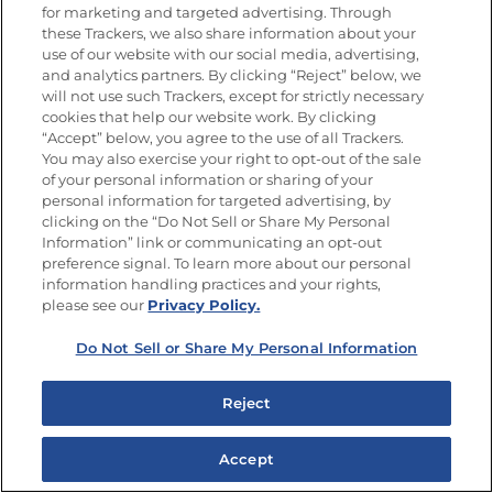
for marketing and targeted advertising. Through
camarone
these Trackers, we also share information about your
por unos
use of our website with our social media, advertising,
revolvie
and analytics partners. By clicking “Reject” below, we
will not use such Trackers, except for strictly necessary
hasta que
cookies that help our website work. By clicking
ligerament
“Accept” below, you agree to the use of all Trackers.
You may also exercise your right to opt-out of the sale
camarone
of your personal information or sharing of your
completa
personal information for targeted advertising, by
mariscos
clicking on the “Do Not Sell or Share My Personal
Information” link or communicating an opt-out
profundas
preference signal. To learn more about our personal
caldo sob
information handling practices and your rights,
humedece
please see our
Privacy Policy.
perejil, s
Do Not Sell or Share My Personal Information
Reject
Los productos Goya de calidad están disponi
muchas tiendas de alimentación y supermer
Accept
© 2026 Goya Foods, Inc. Todos los derechos reservados