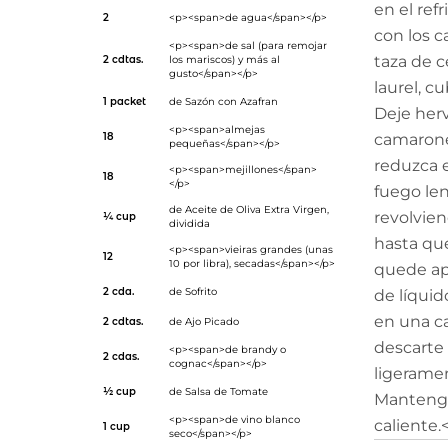
en el ref
2
<p><span>de agua</span></p>
con los 
<p><span>de sal (para remojar
taza de c
2 cdtas.
los mariscos) y más al
gusto</span></p>
laurel, c
1 packet
de
Sazón con Azafran
Deje herv
<p><span>almejas
18
camarone
pequeñas</span></p>
reduzca e
<p><span>mejillones</span>
18
</p>
fuego le
de
Aceite de Oliva Extra Virgen
,
revolvie
¼ cup
dividida
hasta que
<p><span>vieiras grandes (unas
12
10 por libra), secadas</span></p>
quede ap
2 cda.
de
Sofrito
de líquid
en una c
2 cdtas.
de
Ajo Picado
descarte 
<p><span>de brandy o
2 cdas.
cognac</span></p>
ligeramen
½ cup
de
Salsa de Tomate
Mantenga
<p><span>de vino blanco
caliente.
1 cup
seco</span></p>