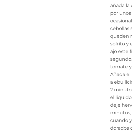
añada la 
por unos
ocasiona
cebollas
queden m
sofrito y 
ajo este 
segundos.
tomate y 
Añada el 
a ebullic
2 minuto
el líquido
deje herv
minutos,
cuando y
dorados d