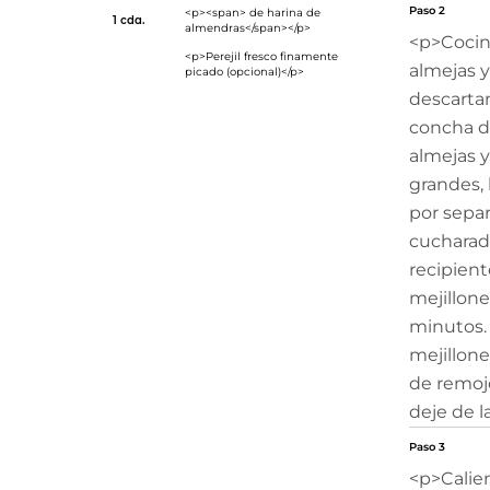
Paso 2
<p><span> de harina de
1 cda.
almendras</span></p>
<p>Cocine
<p>Perejil fresco finamente
almejas y
picado (opcional)</p>
descarta
concha de
almejas y
grandes, 
por separ
cucharada
recipient
mejillon
minutos. 
mejillone
de remojo
deje de l
Paso 3
<p>Calien