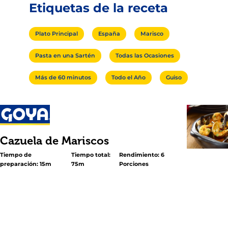
Etiquetas de la receta
Plato Principal
España
Marisco
Pasta en una Sartén
Todas las Ocasiones
Más de 60 minutos
Todo el Año
Guiso
Cazuela de Mariscos
Tiempo de
Tiempo total:
Rendimiento: 6
preparación: 15m
75m
Porciones
<p>Esta tradicional cazuela de mariscos viene del Nores
España de la región de Cataluña, donde el marisco es fr
abundante. Una combinación de marisco que incluye al
mejillones, camarones y vieiras; le da el sabor espectacul