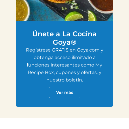
Únete a La Cocina
Goya®
Regístrese GRATIS en Goya.com y
obtenga acceso ilimitado a
funciones interesantes como My
Recipe Box, cupones y ofertas, y
nuestro boletín.
Ver más