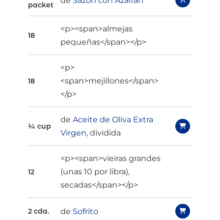
de
Sazón con Azafran
packet
<p><span>almejas
18
pequeñas</span></p>
<p>
<span>mejillones</span>
18
</p>
de
Aceite de Oliva Extra
¼ cup
Virgen
, dividida
<p><span>vieiras grandes
(unas 10 por libra),
12
secadas</span></p>
de
Sofrito
2 cda.