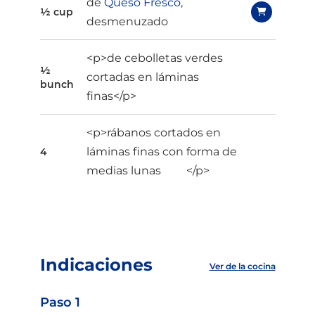
de
Queso Fresco
,
½ cup
desmenuzado
<p>de cebolletas verdes
½
cortadas en láminas
bunch
finas</p>
<p>rábanos cortados en
láminas finas con forma de
4
medias lunas </p>
Indicaciones
Ver de la cocina
Paso 1