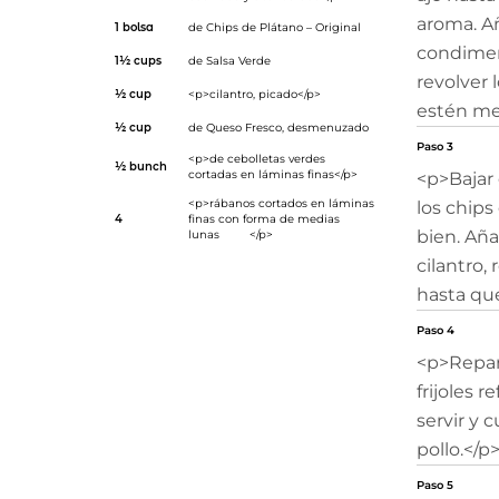
aroma. Añ
1 bolsa
de
Chips de Plátano – Original
condimen
1½ cups
de
Salsa Verde
revolver 
½ cup
<p>cilantro, picado</p>
estén me
½ cup
de
Queso Fresco
, desmenuzado
Paso 3
<p>de cebolletas verdes
½ bunch
cortadas en láminas finas</p>
<p>Bajar 
<p>rábanos cortados en láminas
los chips
4
finas con forma de medias
bien. Aña
lunas </p>
cilantro
hasta que
Paso 4
<p>Repart
frijoles r
servir y 
pollo.</p
Paso 5