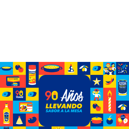
Celebrando 90 años de GOYA
Descubre cómo hemos crecido de un pequeño
negocio a convertirnos en la empresa de alimentos de
propiedad hispana más grande de Estados Unidos.
Ver Más