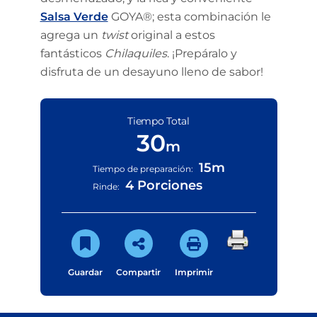
Salsa Verde
GOYA®; esta combinación le
agrega un
twist
original a estos
fantásticos
Chilaquiles
. ¡Prepáralo y
disfruta de un desayuno lleno de sabor!
Tiempo Total
30
m
15m
Tiempo de preparación:
4 Porciones
Rinde:
Guardar
Compartir
Imprimir