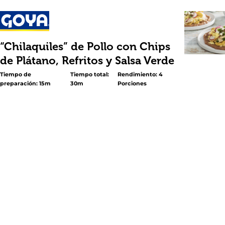
“Chilaquiles” de Pollo con Chips
de Plátano, Refritos y Salsa Verde
Tiempo de
Tiempo total:
Rendimiento: 4
preparación: 15m
30m
Porciones
<p>En solo 30 minutos puedes preparar este rico desa
combina el sabor tradicional mexicano con los sabores de
Los protagonistas: deliciosos <a title="Refried Pinto Bea
Traditional" href="https://goya.com/es/products/refried-
traditional" data-udi="https://goya.com/es/products/refri
beans-traditional">Frijoles Pintos Refritos – Tradicionales
GOYA®, una sabrosa mezcla de crujientes <a title="Plant
Original" href="https://goya.com/es/products/plantain-ch
original" data-udi="https://goya.com/es/products/plantai