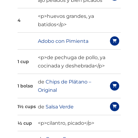
ajo pelados y bien picados
<p>huevos grandes, ya
4
batidos</p>
Adobo con Pimienta
<p>de pechuga de pollo, ya
1 cup
cocinada y deshebrada</p>
de
Chips de Plátano –
1 bolsa
Original
de
Salsa Verde
1½ cups
<p>cilantro, picado</p>
½ cup