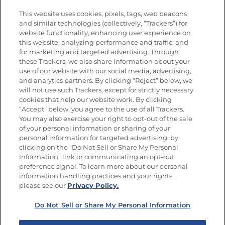
Nutrición
This website uses cookies, pixels, tags, web beacons
and similar technologies (collectively, “Trackers”) for
website functionality, enhancing user experience on
this website, analyzing performance and traffic, and
Únete a La Cocina Goya®
for marketing and targeted advertising. Through
Recibe Nuevas Recetas, Ofertas Especiales y
these Trackers, we also share information about your
Promociones
use of our website with our social media, advertising,
and analytics partners. By clicking “Reject” below, we
SÍGUENOS EN LAS REDES SOCIALES
will not use such Trackers, except for strictly necessary
cookies that help our website work. By clicking
“Accept” below, you agree to the use of all Trackers.
You may also exercise your right to opt-out of the sale
of your personal information or sharing of your
Mapa del sitio
Política de privacidad
personal information for targeted advertising, by
Limitar el uso de mis datos personales sensibles
clicking on the “Do Not Sell or Share My Personal
No vender ni compartir mis datos personales
Information” link or communicating an opt-out
Copyright © 2026 Goya Foods, Inc. Todos los derechos reservados.
preference signal. To learn more about our personal
information handling practices and your rights,
please see our
Privacy Policy.
Do Not Sell or Share My Personal Information