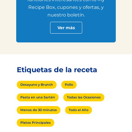
Recipe Box, cupones y ofertas, y
nuestro boletín.
Ver más
Etiquetas de la receta
Desayuno y Brunch
Pollo
Pasta en una Sartén
Todas las Ocasiones
Menos de 30 minutos
Todo el Año
Platos Principales