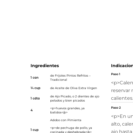
original">Chips de Plátano</a> GOYA®, pollo desmenuzado
y conveniente <a title="Salsa Verde"
href="https://goya.com/es/products/salsa-verde" data-
udi="https://goya.com/es/products/salsa-verde">Salsa Ve
GOYA®; esta combinación le agrega un <em>twist</em> 
estos fantásticos <em>Chilaquiles</em>. ¡Prepáralo y dis
desayuno lleno de sabor!</p>
Ingredientes
Indicacio
Paso 1
de
Frijoles Pintos Refritos –
1 can
Tradicional
<p>Calenta
¼ cup
de
Aceite de Oliva Extra Virgen
reservar
de
Ajo Picado
, o 2 dientes de ajo
calientes
1 cdta
pelados y bien picados
Paso 2
<p>huevos grandes, ya
4
batidos</p>
<p>En un
Adobo con Pimienta
alto, cale
<p>de pechuga de pollo, ya
1 cup
ajo hast
cocinada y deshebrada</p>